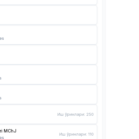
es
s
s
Иш ўринлари
:
250
Bunyotkor tikuvchi qizlari MChJ 
Иш ўринлари
:
110
es