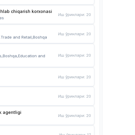
hlab chiqarish korxonasi
Иш ўринлари
:
20
es
Иш ўринлари
:
20
,Trade and Retail,Boshqa
Иш ўринлари
:
20
s,Boshqa,Education and 
Иш ўринлари
:
20
Иш ўринлари
:
20
k agentligi
Иш ўринлари
:
20
Иш ўринлари
:
17