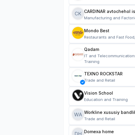
CARDINAR avtochehol is
CK
Manufacturing and Factori
Mondo Best
Restaurants and Fast Food
Qadam
IT and Telecommunication
Training
TEXNO ROCKSTAR
Trade and Retail
Vision School
Education and Training
Workline xususiy bandli
WA
Trade and Retail
Domexa home
DH