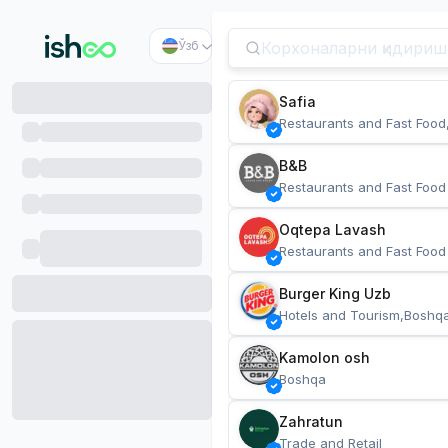
Ўзб
Safia
Restaurants and Fast Food
B&B
Restaurants and Fast Food
Oqtepa Lavash
Restaurants and Fast Food
Burger King Uzb
Hotels and Tourism,Boshq
Kamolon osh
Boshqa
Zahratun
Trade and Retail