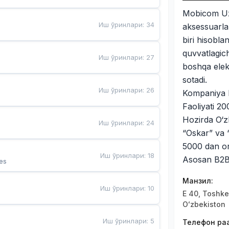
Mobicom Uz
Иш ўринлари
:
34
aksessuarla
biri hisobl
quvvatlagich
Иш ўринлари
:
27
boshqa elek
sotadi.
Иш ўринлари
:
26
Kompaniya h
Faoliyati 2
Hozirda O‘z
Иш ўринлари
:
24
“Oskar” va 
5000 dan or
Иш ўринлари
:
18
Asosan B2B v
es
Манзил
:
Иш ўринлари
:
10
E 40, Toshke
Oʻzbekiston
Иш ўринлари
:
5
Телефон рақ