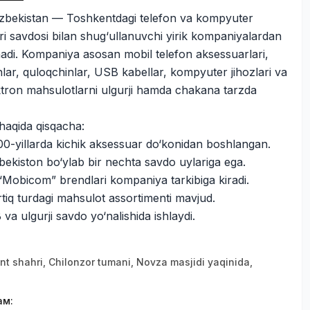
bekistan — Toshkentdagi telefon va kompyuter
ri savdosi bilan shug‘ullanuvchi yirik kompaniyalardan
anadi. Kompaniya asosan mobil telefon aksessuarlari,
lar, quloqchinlar, USB kabellar, kompyuter jihozlari va
tron mahsulotlarni ulgurji hamda chakana tarzda
aqida qisqacha:
000-yillarda kichik aksessuar do‘konidan boshlangan.
bekiston bo‘ylab bir nechta savdo uylariga ega.
“Mobicom” brendlari kompaniya tarkibiga kiradi.
tiq turdagi mahsulot assortimenti mavjud.
a ulgurji savdo yo‘nalishida ishlaydi.
nt shahri, Chilonzor tumani, Novza masjidi yaqinida,
ам
: