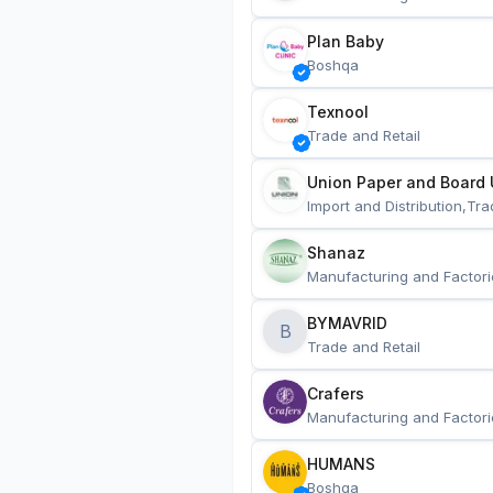
Plan Baby
Boshqa
Texnool
Trade and Retail
Union Paper and Board 
Import and Distribution,Tra
Shanaz
Manufacturing and Factori
BYMAVRID
B
Trade and Retail
Crafers
Manufacturing and Factori
HUMANS
Boshqa