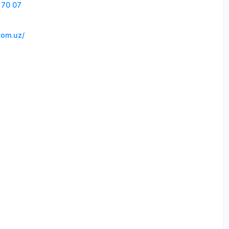
 70 07
com.uz/