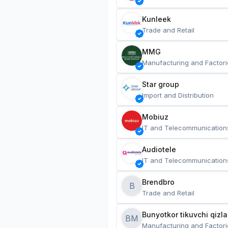
Kunleek
Trade and Retail
MMG
Manufacturing and Factori
Star group
Import and Distribution
Mobiuz
IT and Telecommunication
Audiotele
IT and Telecommunication
Brendbro
B
Trade and Retail
BM
Manufacturing and Factori