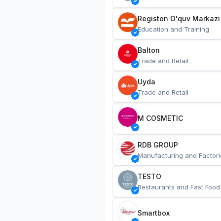
Registon O'quv Markazi
Education and Training
Balton
Trade and Retail
Uyda
Trade and Retail
M COSMETIC
RDB GROUP
Manufacturing and Factori
TESTO
Restaurants and Fast Food
Smartbox