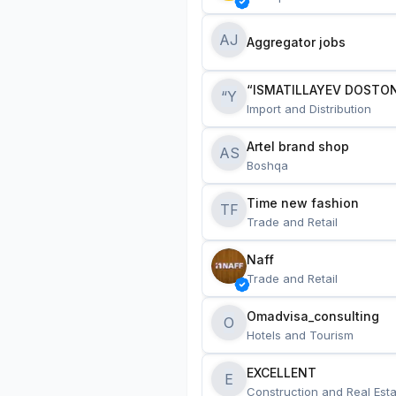
AJ
Aggregator jobs
“ISMATILLAYEV DOSTON
“Y
Import and Distribution
Artel brand shop
AS
Boshqa
Time new fashion
TF
Trade and Retail
Naff
Trade and Retail
Omadvisa_consulting
O
Hotels and Tourism
EXCELLENT
E
Construction and Real Esta