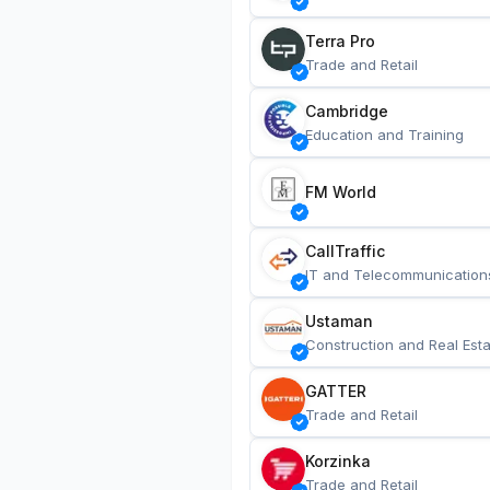
Terra Pro
Trade and Retail
Cambridge
Education and Training
FM World
CallTraffic
IT and Telecommunication
Ustaman
Construction and Real Esta
GATTER
Trade and Retail
Korzinka
Trade and Retail