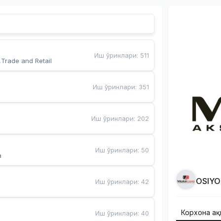
Иш ўринлари
:
511
,Trade and Retail
Иш ўринлари
:
351
Иш ўринлари
:
202
Иш ўринлари
:
50
a
OSIYO
Иш ўринлари
:
42
Корхона ҳа
Иш ўринлари
:
40