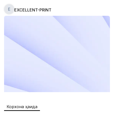
E
EXCELLENT-PRINT
Safia
Иш ўринлари
:
511
Restaurants and Fast Food,Trade and 
Retail
B&B
Иш ўринлари
:
351
Restaurants and Fast Food
Oqtepa Lavash
Иш ўринлари
:
202
Restaurants and Fast Food
Burger King Uzb
Иш ўринлари
:
50
Hotels and Tourism,Boshqa
Kamolon osh
Иш ўринлари
:
42
Корхона ҳақида
Boshqa