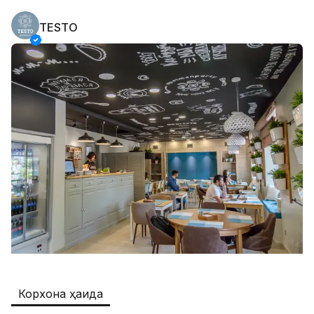
TESTO
Safia
Иш ўринлари
:
511
Restaurants and Fast Food,Trade and 
Retail
B&B
Иш ўринлари
:
351
Restaurants and Fast Food
Oqtepa Lavash
Иш ўринлари
:
208
Restaurants and Fast Food
Burger King Uzb
Иш ўринлари
:
52
Hotels and Tourism,Boshqa
Kamolon osh
Иш ўринлари
:
42
Корхона ҳақида
Boshqa