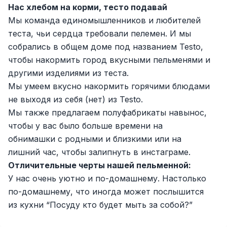
Нас хлебом на корми, тесто подавай
Zahratun
Иш ўринлари
:
40
Trade and Retail
Мы команда единомышленников и любителей
теста, чьи сердца требовали пелемен. И мы
Balton
Иш ўринлари
:
26
собрались в общем доме под названием Testo,
Trade and Retail
чтобы накормить город вкусными пельменями и
Uyda
другими изделиями из теста.
Иш ўринлари
:
26
Trade and Retail
Мы умеем вкусно накормить горячими блюдами
не выходя из себя (нет) из Testo.
M COSMETIC
Иш ўринлари
:
26
Мы также предлагаем полуфабрикаты навынос,
чтобы у вас было больше времени на
RDB GROUP
обнимашки с родными и близкими или на
Иш ўринлари
:
18
Manufacturing and Factories
лишний час, чтобы залипнуть в инстаграме.
Отличительные черты нашей пельменной:
Registon O'quv Markazi
Иш ўринлари
:
17
У нас очень уютно и по-домашнему. Настолько
Education and Training
по-домашнему, что иногда может послышится
TESTO
из кухни “Посуду кто будет мыть за собой?”
Иш ўринлари
:
10
Restaurants and Fast Food
Вакансиялар
Соҳалар
Корхоналар
Профил