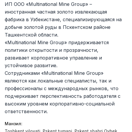
ИП ООО «Multinational Mine Group» –
Zahratun
Иш ўринлари
:
40
Trade and Retail
иностранная частная золото извлекающая
фабрика в Узбекистане, специализирующаяся на
Balton
Иш ўринлари
:
27
добыче золотой руды в Пскентском районе
Trade and Retail
Ташкентской области.
Registon O'quv Markazi
«Multinational Mine Group» придерживается
Иш ўринлари
:
27
Education and Training
политики открытости и прозрачности,
развивает корпоративное управление и
Uyda
Иш ўринлари
:
26
устойчивое развитие.
Trade and Retail
Сотрудниками «Multinational Mine Group»
являются как локальные специалисты, так и
M COSMETIC
Иш ўринлари
:
24
профессионалы с международных рынков, что
подчеркивает перспективность работодателя с
RDB GROUP
Иш ўринлари
:
18
высоким уровнем корпоративно-социальной
Manufacturing and Factories
ответственности.
TESTO
Иш ўринлари
:
10
Манзил
:
Restaurants and Fast Food
Вакансиялар
Соҳалар
Корхоналар
Профил
Toshkent viloyati, Pskent tumani, Pskent shahri Oybek