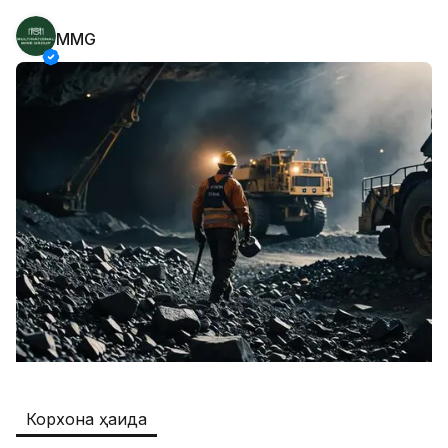
MMG
Safia
Иш ўринлари
:
511
Restaurants and Fast Food,Trade and 
Retail
B&B
Иш ўринлари
:
351
Restaurants and Fast Food
Oqtepa Lavash
Иш ўринлари
:
202
Restaurants and Fast Food
Burger King Uzb
Иш ўринлари
:
50
Hotels and Tourism,Boshqa
Kamolon osh
Иш ўринлари
:
42
Корхона ҳақида
Boshqa