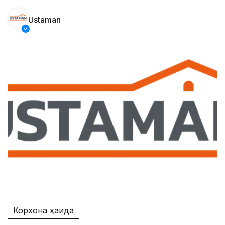
Ustaman
Safia
Иш ўринлари
:
511
Restaurants and Fast Food,Trade and 
Retail
B&B
Иш ўринлари
:
351
Restaurants and Fast Food
Oqtepa Lavash
Иш ўринлари
:
202
Restaurants and Fast Food
Burger King Uzb
Иш ўринлари
:
50
Hotels and Tourism,Boshqa
Registon O'quv Markazi
Иш ўринлари
:
43
Корхона ҳақида
Education and Training