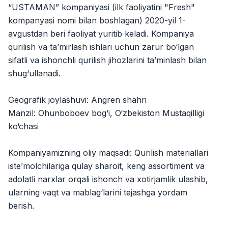
“USTAMAN” kompaniyasi (ilk faoliyatini "Fresh"
Kamolon osh
Иш ўринлари
:
42
Boshqa
kompanyasi nomi bilan boshlagan) 2020-yil 1-
avgustdan beri faoliyat yuritib keladi. Kompaniya
Zahratun
Иш ўринлари
:
40
qurilish va ta’mirlash ishlari uchun zarur bo‘lgan
Trade and Retail
sifatli va ishonchli qurilish jihozlarini ta’minlash bilan
Balton
shug‘ullanadi.
Иш ўринлари
:
27
Trade and Retail
Geografik joylashuvi: Angren shahri
Uyda
Иш ўринлари
:
26
Manzil: Ohunboboev bog‘i, O‘zbekiston Mustaqilligi
Trade and Retail
ko‘chasi
M COSMETIC
Иш ўринлари
:
24
Kompaniyamizning oliy maqsadi: Qurilish materiallari
iste’molchilariga qulay sharoit, keng assortiment va
RDB GROUP
Иш ўринлари
:
18
adolatli narxlar orqali ishonch va xotirjamlik ulashib,
Manufacturing and Factories
ularning vaqt va mablag‘larini tejashga yordam
TESTO
berish.
Иш ўринлари
:
10
Restaurants and Fast Food
Вакансиялар
Соҳалар
Корхоналар
Профил