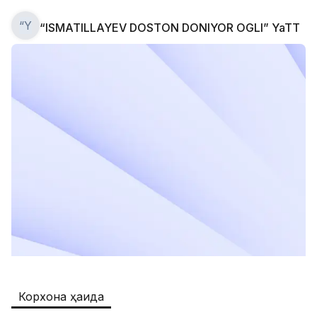
“Y
“ISMATILLAYEV DOSTON DONIYOR OGLI” YaTT
Safia
Иш ўринлари
:
511
Restaurants and Fast Food,Trade and 
Retail
B&B
Иш ўринлари
:
351
Restaurants and Fast Food
Oqtepa Lavash
Иш ўринлари
:
202
Restaurants and Fast Food
Burger King Uzb
Иш ўринлари
:
50
Hotels and Tourism,Boshqa
Kamolon osh
Иш ўринлари
:
42
Корхона ҳақида
Boshqa