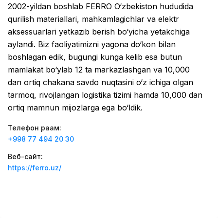
2002-yildan boshlab FERRO O‘zbekiston hududida
Zahratun
Иш ўринлари
:
40
Trade and Retail
qurilish materiallari, mahkamlagichlar va elektr
aksessuarlari yetkazib berish bo‘yicha yetakchiga
Balton
Иш ўринлари
:
27
aylandi. Biz faoliyatimizni yagona do‘kon bilan
Trade and Retail
boshlagan edik, bugungi kunga kelib esa butun
Uyda
mamlakat bo‘ylab 12 ta markazlashgan va 10,000
Иш ўринлари
:
26
Trade and Retail
dan ortiq chakana savdo nuqtasini o‘z ichiga olgan
tarmoq, rivojlangan logistika tizimi hamda 10,000 dan
M COSMETIC
Иш ўринлари
:
26
ortiq mamnun mijozlarga ega bo‘ldik.
Телефон рақам
:
Registon O'quv Markazi
Иш ўринлари
:
19
+998 77 494 20 30
Education and Training
Веб-сайт
:
RDB GROUP
Иш ўринлари
:
18
https://ferro.uz/
Manufacturing and Factories
TESTO
Иш ўринлари
:
10
Restaurants and Fast Food
Вакансиялар
Соҳалар
Корхоналар
Профил