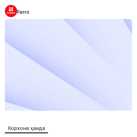
Ferro
Safia
Иш ўринлари
:
511
Restaurants and Fast Food,Trade and 
Retail
B&B
Иш ўринлари
:
351
Restaurants and Fast Food
Oqtepa Lavash
Иш ўринлари
:
208
Restaurants and Fast Food
Burger King Uzb
Иш ўринлари
:
51
Hotels and Tourism,Boshqa
Kamolon osh
Иш ўринлари
:
42
Корхона ҳақида
Boshqa