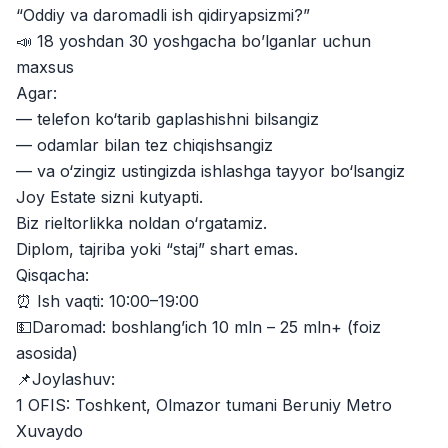
“Oddiy va daromadli ish qidiryapsizmi?”
Zahratun
Иш ўринлари
:
40
Trade and Retail
📣 18 yoshdan 30 yoshgacha bo’lganlar uchun
maxsus
Balton
Иш ўринлари
:
27
Agar:
Trade and Retail
— telefon ko‘tarib gaplashishni bilsangiz
Registon O'quv Markazi
— odamlar bilan tez chiqishsangiz
Иш ўринлари
:
27
Education and Training
— va o‘zingiz ustingizda ishlashga tayyor bo‘lsangiz
Joy Estate sizni kutyapti.
Uyda
Иш ўринлари
:
26
Biz rieltorlikka noldan o‘rgatamiz.
Trade and Retail
Diplom, tajriba yoki “staj” shart emas.
Qisqacha:
M COSMETIC
Иш ўринлари
:
24
⏰ Ish vaqti: 10:00–19:00
💵Daromad: boshlang’ich 10 mln – 25 mln+ (foiz
RDB GROUP
Иш ўринлари
:
18
asosida)
Manufacturing and Factories
📌Joylashuv:
TESTO
1 OFIS: Toshkent, Olmazor tumani Beruniy Metro
Иш ўринлари
:
10
Restaurants and Fast Food
Вакансиялар
Соҳалар
Корхоналар
Профил
Xuvaydo