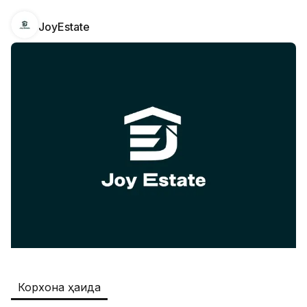
JoyEstate
Safia
Иш ўринлари
:
511
Restaurants and Fast Food,Trade and 
Retail
B&B
Иш ўринлари
:
351
Restaurants and Fast Food
Oqtepa Lavash
Иш ўринлари
:
202
Restaurants and Fast Food
Burger King Uzb
Иш ўринлари
:
50
Hotels and Tourism,Boshqa
Kamolon osh
Иш ўринлари
:
42
Корхона ҳақида
Boshqa