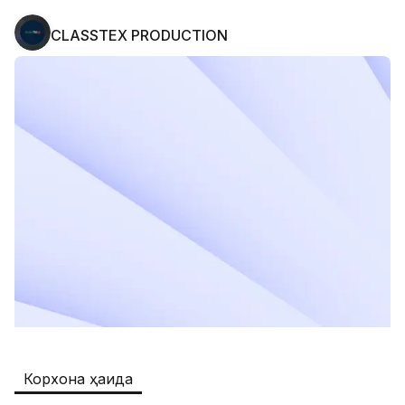
CLASSTEX PRODUCTION
Safia
Иш ўринлари
:
511
Restaurants and Fast Food,Trade and 
Retail
B&B
Иш ўринлари
:
351
Restaurants and Fast Food
Oqtepa Lavash
Иш ўринлари
:
202
Restaurants and Fast Food
Burger King Uzb
Иш ўринлари
:
50
Hotels and Tourism,Boshqa
Kamolon osh
Иш ўринлари
:
42
Корхона ҳақида
Boshqa