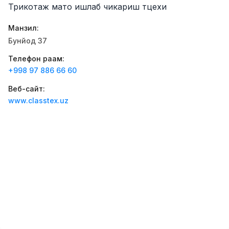
Трикотаж мато ишлаб чикариш тцехи
Zahratun
Иш ўринлари
:
40
Trade and Retail
Манзил
:
Registon O'quv Markazi
Бунйод 37
Иш ўринлари
:
34
Education and Training
Телефон рақам
:
+998 97 886 66 60
Balton
Иш ўринлари
:
27
Trade and Retail
Веб-сайт
:
www.classtex.uz
Uyda
Иш ўринлари
:
26
Trade and Retail
M COSMETIC
Иш ўринлари
:
24
RDB GROUP
Иш ўринлари
:
18
Manufacturing and Factories
TESTO
Иш ўринлари
:
10
Restaurants and Fast Food
Вакансиялар
Соҳалар
Корхоналар
Профил