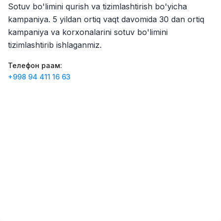
Sotuv bo'limini qurish va tizimlashtirish bo'yicha
Zahratun
Иш ўринлари
:
40
Trade and Retail
kampaniya. 5 yildan ortiq vaqt davomida 30 dan ortiq
kampaniya va korxonalarini sotuv bo'limini
Balton
Иш ўринлари
:
27
tizimlashtirib ishlaganmiz.
Trade and Retail
Телефон рақам
:
Uyda
Иш ўринлари
:
26
+998 94 411 16 63
Trade and Retail
M COSMETIC
Иш ўринлари
:
26
Registon O'quv Markazi
Иш ўринлари
:
19
Education and Training
RDB GROUP
Иш ўринлари
:
18
Manufacturing and Factories
TESTO
Иш ўринлари
:
10
Restaurants and Fast Food
Вакансиялар
Соҳалар
Корхоналар
Профил