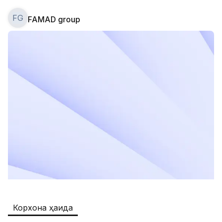
FG
FAMAD group
Safia
Иш ўринлари
:
511
Restaurants and Fast Food,Trade and 
Retail
B&B
Иш ўринлари
:
351
Restaurants and Fast Food
Oqtepa Lavash
Иш ўринлари
:
208
Restaurants and Fast Food
Burger King Uzb
Иш ўринлари
:
51
Hotels and Tourism,Boshqa
Kamolon osh
Иш ўринлари
:
42
Корхона ҳақида
Boshqa