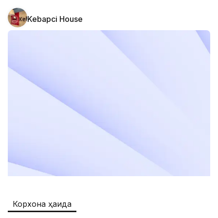
Kebapci House
Safia
Иш ўринлари
:
511
Restaurants and Fast Food,Trade and 
Retail
B&B
Иш ўринлари
:
351
Restaurants and Fast Food
Oqtepa Lavash
Иш ўринлари
:
202
Restaurants and Fast Food
Burger King Uzb
Иш ўринлари
:
51
Hotels and Tourism,Boshqa
Kamolon osh
Иш ўринлари
:
42
Корхона ҳақида
Boshqa