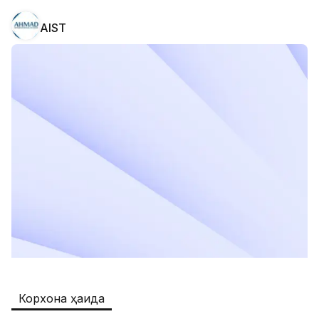
AIST
Safia
Иш ўринлари
:
511
Restaurants and Fast Food,Trade and 
Retail
B&B
Иш ўринлари
:
351
Restaurants and Fast Food
Oqtepa Lavash
Иш ўринлари
:
202
Restaurants and Fast Food
Burger King Uzb
Иш ўринлари
:
50
Hotels and Tourism,Boshqa
Registon O'quv Markazi
Иш ўринлари
:
43
Корхона ҳақида
Education and Training