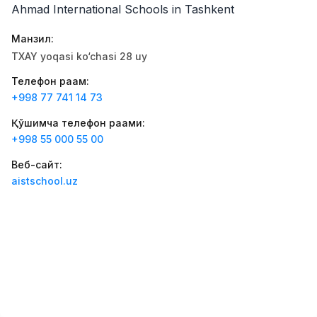
Ahmad International Schools in Tashkent
Kamolon osh
Иш ўринлари
:
42
Boshqa
Манзил
:
Zahratun
TXAY yoqasi ko‘chasi 28 uy
Иш ўринлари
:
40
Trade and Retail
Телефон рақам
:
+998 77 741 14 73
Balton
Иш ўринлари
:
27
Trade and Retail
Қўшимча телефон рақами
:
+998 55 000 55 00
Uyda
Иш ўринлари
:
26
Trade and Retail
Веб-сайт
:
aistschool.uz
M COSMETIC
Иш ўринлари
:
24
RDB GROUP
Иш ўринлари
:
18
Manufacturing and Factories
TESTO
Иш ўринлари
:
10
Restaurants and Fast Food
Вакансиялар
Соҳалар
Корхоналар
Профил