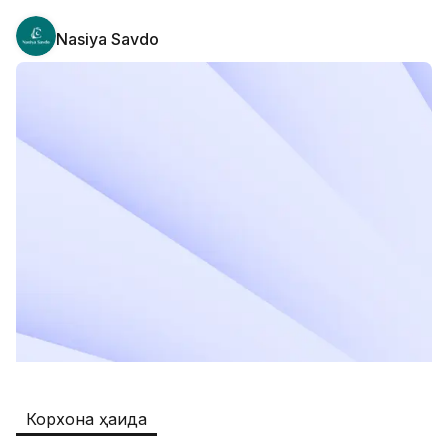
Nasiya Savdo
Safia
Иш ўринлари
:
511
Restaurants and Fast Food,Trade and 
Retail
B&B
Иш ўринлари
:
351
Restaurants and Fast Food
Oqtepa Lavash
Иш ўринлари
:
202
Restaurants and Fast Food
Burger King Uzb
Иш ўринлари
:
50
Hotels and Tourism,Boshqa
Kamolon osh
Иш ўринлари
:
42
Корхона ҳақида
Boshqa