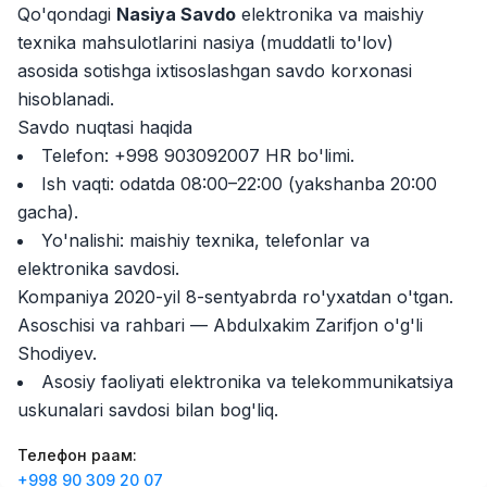
Qo'qondagi
Nasiya Savdo
elektronika va maishiy
Zahratun
Иш ўринлари
:
40
Trade and Retail
texnika mahsulotlarini nasiya (muddatli to'lov)
asosida sotishga ixtisoslashgan savdo korxonasi
Balton
Иш ўринлари
:
27
hisoblanadi.
Trade and Retail
Savdo nuqtasi haqida
Registon O'quv Markazi
Telefon: +998 903092007 HR bo'limi.
Иш ўринлари
:
27
Education and Training
Ish vaqti: odatda 08:00–22:00 (yakshanba 20:00
gacha).
Uyda
Иш ўринлари
:
26
Yo'nalishi: maishiy texnika, telefonlar va
Trade and Retail
elektronika savdosi.
Kompaniya 2020-yil 8-sentyabrda ro'yxatdan o'tgan.
M COSMETIC
Иш ўринлари
:
24
Asoschisi va rahbari — Abdulxakim Zarifjon o'g'li
Shodiyev.
RDB GROUP
Иш ўринлари
:
18
Asosiy faoliyati elektronika va telekommunikatsiya
Manufacturing and Factories
uskunalari savdosi bilan bog'liq.
TESTO
Иш ўринлари
:
10
Телефон рақам
:
Restaurants and Fast Food
Вакансиялар
Соҳалар
Корхоналар
Профил
+998 90 309 20 07