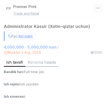
Premier Print
PP
Trade and Retail
O‘zbekiston
Administrator Kassir (Xotin-qizlar uchun)
Filtr
|
Рус
Asl matn
Ombor yordamchisi
TOP
4,280,000 sum
/
4,000,000 - 5,000,000 sum
/
ASIAN
Muddat 2 Avg, 2026
2290
Full time job
Ish joyidan
Ish tavsifi
Korxona haqida
Savdo boshlig'i
TOP
Bandlik turi
:
Full time job
6,000,000 - 15,000,000 sum
/
ASIAN
Full time job
Ish joyidan
Ish rejimi
:
Ish joyidan
Do'kon sotuvchisi
TOP
Ish smenasi
:
3,000,000 - 6,000,000 sum
/
MONDO BEST