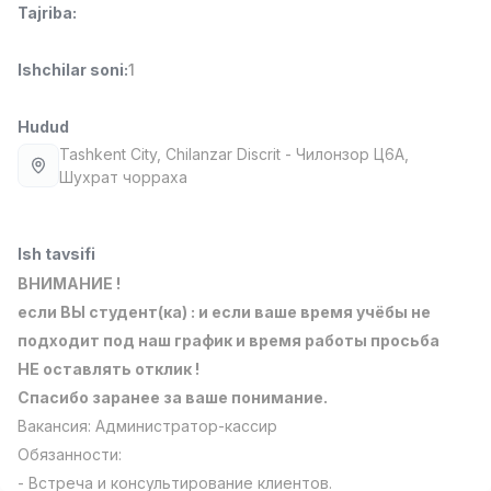
Tajriba
:
Full time job
Ish joyidan
Ishchilar soni
:
1
Fast food Oshpazi
TOP
2,600,000 - 5,000,000 sum
/
LES AILES
Hudud
Full time job
Ish joyidan
Tashkent City
, Chilanzar Discrit
- Чилонзор Ц6А,
Шухрат чорраха
Farmatsevt
TOP
3,000,000 - 10,000,000 sum
/
NAVBAHOR APTEKA
Ish tavsifi
Full time job
Ish joyidan
ВНИМАНИЕ !
если ВЫ студент(ка) : и если ваше время учёбы не
Sotuv Operatori (Faqat qizlar!)
TOP
подходит под наш график и время работы просьба
Kelishiladi
НЕ оставлять отклик !
NAFF
Спасибо заранее за ваше понимание.
Full time job
Ish joyidan
Вакансия: Администратор-кассир
Обязанности:
Sotuv bo'yicha agent
Vakansiyalar
Sohalar
Korxonalar
Profil
TOP
Kelishiladi
- Встреча и консультирование клиентов.