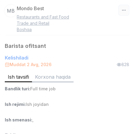
Mondo Best
MB
Restaurants and Fast Food
O‘zbekiston
Trade and Retail
Boshqa
Filtr
Barista ofitsant
Savdo boshlig'i
TOP
Kelishiladi
6,000,000 - 15,000,000 sum
/
ASIAN
Muddat 2 Avg, 2026
828
Full time job
Ish joyidan
Ish tavsifi
Korxona haqida
Ombor yordamchisi
TOP
Bandlik turi
:
Full time job
4,280,000 sum
/
ASIAN
Ish rejimi
:
Ish joyidan
Full time job
Ish joyidan
Ish smenasi
:
,
Do'kon sotuvchisi
TOP
3,000,000 - 6,000,000 sum
/
MONDO BEST