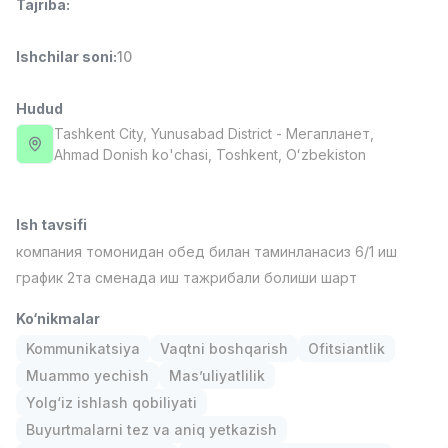
Tajriba
:
Full time job
Ish joyidan
Ishchilar soni
:
10
Fast food Oshpazi
TOP
2,600,000 - 5,000,000 sum
/
Hudud
LES AILES
Full time job
Ish joyidan
Tashkent City
, Yunusabad District
- Мегапланет,
Ahmad Donish ko'chasi, Тоshkent, Oʻzbekiston
Farmatsevt
TOP
3,000,000 - 10,000,000 sum
/
Ish tavsifi
NAVBAHOR APTEKA
Full time job
Ish joyidan
компания томонидан обед билан таминланасиз 6/1 иш
график 2та сменада иш тажрибали болиши шарт
Sotuv bo'yicha agent
TOP
Ko‘nikmalar
Kelishiladi
LION_ESTATE
Kommunikatsiya
Vaqtni boshqarish
Ofitsiantlik
Full time job
Ish joyidan
Muammo yechish
Mas’uliyatlilik
Yolg‘iz ishlash qobiliyati
Kuryer
Vakansiyalar
Sohalar
Korxonalar
Profil
Yangi
Buyurtmalarni tez va aniq yetkazish
5,000,000 - 6,000,000 sum
/