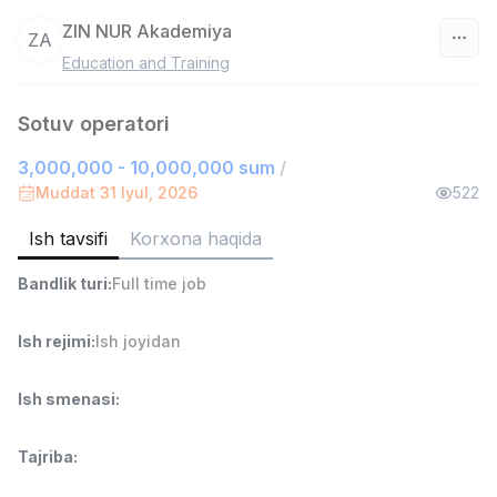
ZIN NUR Akademiya
ZA
Education and Training
O‘zbekiston
Sotuv operatori
Filtr
3,000,000 - 10,000,000 sum
/
Ombor yordamchisi
Muddat 31 Iyul, 2026
522
TOP
4,280,000 sum
/
ASIAN
Ish tavsifi
Korxona haqida
Full time job
Ish joyidan
Bandlik turi
:
Full time job
Savdo boshlig'i
TOP
6,000,000 - 15,000,000 sum
/
Ish rejimi
:
Ish joyidan
ASIAN
Full time job
Ish joyidan
Ish smenasi
:
Fast food Oshpazi
TOP
Tajriba
:
2,600,000 - 5,000,000 sum
/
LES AILES