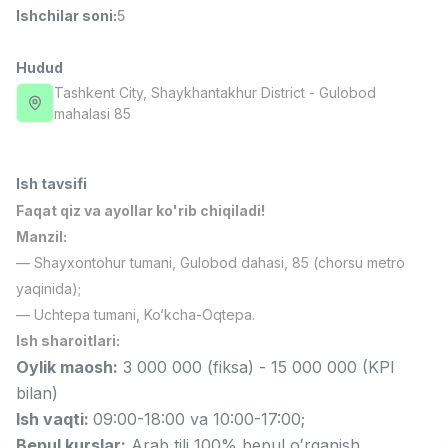
Ishchilar soni
:
5
Full time job
Ish joyidan
Hudud
Farmatsevt
TOP
3,000,000 - 10,000,000 sum
/
Tashkent City
, Shaykhantakhur District
- Gulobod
NAVBAHOR APTEKA
mahalasi 85
Full time job
Ish joyidan
Ish tavsifi
Sotuv Operatori (Faqat qizlar!)
TOP
Kelishiladi
Faqat qiz va ayollar ko'rib chiqiladi!
NAFF
Manzil:
Full time job
Ish joyidan
— Shayxontohur tumani, Gulobod dahasi, 85 (chorsu metro
yaqinida);
Sotuv bo'yicha agent
TOP
— Uchtepa tumani, Ko‘kcha-Oqtepa.
Kelishiladi
Ish sharoitlari:
LION_ESTATE
Full time job
Ish joyidan
Oylik maosh:
3 000 000 (fiksa) - 15 000 000 (KPI
bilan)
Ish vaqti:
09:00-18:00 va 10:00-17:00;
O'qituvchi yordamchisi (Matematika)
Vakansiyalar
Sohalar
Korxonalar
Profil
Yangi
1,000,000 - 2,000,000 sum
/
Bepul kurslar:
Arab tili 100% bepul oʻrganish