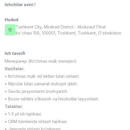
Ishchilar soni
:
1
Side job
Ish joyidan
Hudud
Operator Call-markazi
TOP
3,000,000 - 8,000,000 sum
/
Tashkent City
, Mirabad District
- Abdurauf Fitrat
VITAREX
ko'chasi 159, 100001, Тоshkent, Toshkent, Oʻzbekiston
Full time job
Ish joyidan
Ish tavsifi
Fast food Oshpazi
TOP
2,600,000 - 5,000,000 sum
/
Менеджер (Ko‘chmas mulk menejeri)
LES AILES
Vazifalar:
Full time job
Ish joyidan
• Ko‘chmas mulk ob’ektlari bilan ishlash.
• Mijozlar bilan samarali muloqot qilish.
Farmatsevt
TOP
• Savdo jarayonlarini boshqarish.
3,000,000 - 10,000,000 sum
/
• Bozor tahlilini o‘tkazish va hisobotlar tayyorlash.
NAVBAHOR APTEKA
Full time job
Ish joyidan
Talablar:
• 1-3 yil ish tajribasi.
• CRM tizimlarida ishlash tajribasi.
Sotuv bo'yicha agent
Vakansiyalar
Sohalar
Korxonalar
Profil
TOP
Kelishiladi
• Jamoada ishlash ko‘nikmasi.