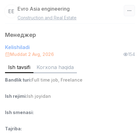
Evro Asia engineering
EE
Construction and Real Estate
O‘zbekiston
Менеджер
Filtr
Kelishiladi
Sotuv bo'yicha agent
Muddat 2 Avg, 2026
154
TOP
6,000,000 - 8,000,000 sum
/
ASIAN
Ish tavsifi
Korxona haqida
Full time job
Ish joyidan
Bandlik turi
:
Full time job
,
Freelance
Do'kon sotuvchisi
TOP
Ish rejimi
:
Ish joyidan
3,000,000 - 6,000,000 sum
/
MONDO BEST
Full time job
Ish joyidan
Ish smenasi
:
Sotuv agenti
TOP
Tajriba
:
7,000,000 - 15,000,000 sum
/
VITAREX