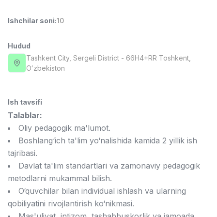
Full time job
Ish joyidan
Ishchilar soni
:
10
Fast food Oshpazi
TOP
2,600,000 - 5,000,000 sum
/
Hudud
LES AILES
Tashkent City
, Sergeli District
- 66H4+RR Тоshkent,
Full time job
Ish joyidan
Oʻzbekiston
Farmatsevt
TOP
3,000,000 - 10,000,000 sum
/
Ish tavsifi
NAVBAHOR APTEKA
Talablar:
Full time job
Ish joyidan
Oliy pedagogik ma'lumot.
Boshlang‘ich ta'lim yo‘nalishida kamida 2 yillik ish
Sotuv Operatori (Faqat qizlar!)
TOP
tajribasi.
Kelishiladi
Davlat ta'lim standartlari va zamonaviy pedagogik
NAFF
Full time job
Ish joyidan
metodlarni mukammal bilish.
O‘quvchilar bilan individual ishlash va ularning
qobiliyatini rivojlantirish ko‘nikmasi.
Sotuv bo'yicha agent
Vakansiyalar
Sohalar
Korxonalar
Profil
TOP
Kelishiladi
Mas'uliyat, intizom, tashabbuskorlik va jamoada