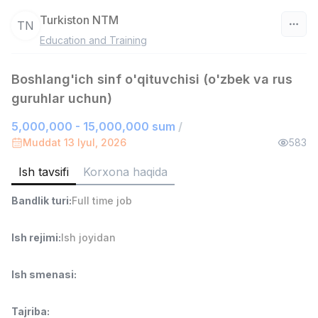
Turkiston NTM
TN
Education and Training
O‘zbekiston
Boshlang'ich sinf o'qituvchisi (o'zbek va rus
Filtr
guruhlar uchun)
Ombor yordamchisi
TOP
5,000,000 - 15,000,000 sum
/
4,280,000 sum
/
Muddat 13 Iyul, 2026
583
ASIAN
Full time job
Ish joyidan
Ish tavsifi
Korxona haqida
Bandlik turi
:
Full time job
Yetkazib berish
TOP
3,500,000 - 8,000,000 sum
/
ASIAN
Ish rejimi
:
Ish joyidan
Full time job
Ish joyidan
Ish smenasi
:
Savdo boshlig'i
TOP
6,000,000 - 15,000,000 sum
/
Tajriba
:
ASIAN