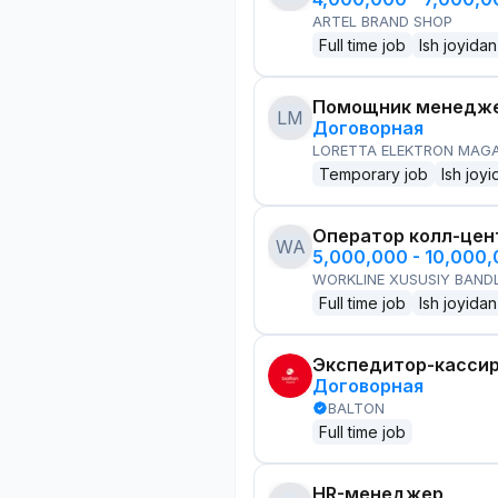
ARTEL BRAND SHOP
Full time job
Ish joyidan
Помощник менедже
LM
Договорная
LORETTA ELEKTRON MAG
Temporary job
Ish joyi
Оператор колл-цен
WA
5,000,000 - 10,000
WORKLINE XUSUSIY BANDL
Full time job
Ish joyidan
Экспедитор-касси
Договорная
BALTON
Full time job
HR-менеджер