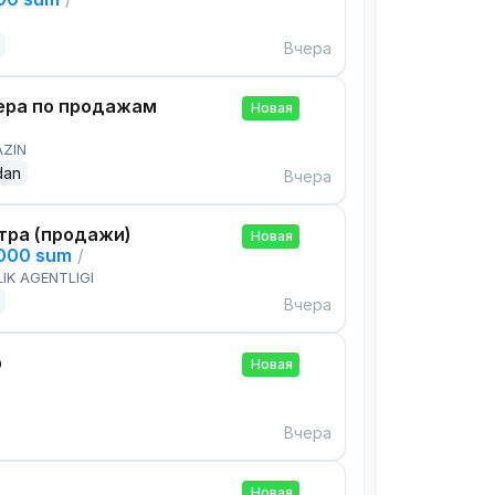
Вчера
ра по продажам
Новая
AZIN
dan
Вчера
тра (продажи)
Новая
,000 sum
/
IK AGENTLIGI
Вчера
р
Новая
Вчера
Новая