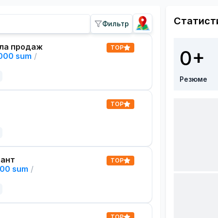
Статист
Фильтр
ла продаж
TOP
0+
,000 sum
/
Резюме
TOP
тант
TOP
000 sum
/
TOP