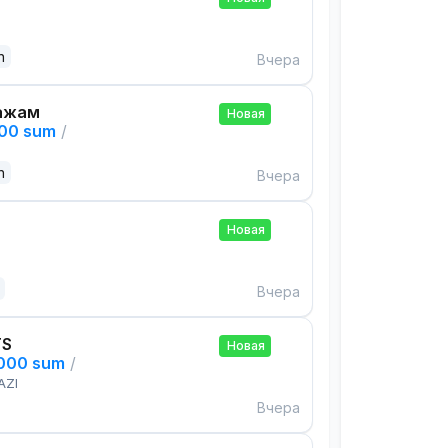
n
Вчера
ажам
Новая
000 sum
/
n
Вчера
Новая
Вчера
TS
Новая
,000 sum
/
AZI
Вчера