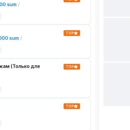
000 sum
/
TOP
,000 sum
/
жам (Только для
TOP
TOP