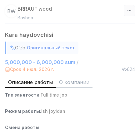
BRRAUF wood
BW
Boshqa
Узбекистан
Kara haydovchisi
Фильтр
|
O`zb
Оригинальный текст
Продавец-консультант
TOP
3,000,000 - 6,000,000 sum
/
5,000,000 - 6,000,000 sum
/
MONDO BEST
Срок 4 июл. 2026 г.
624
Full time job
Ish joyidan
Описание работы
О компании
Агент по продажам
TOP
Тип занятости
:
Full time job
7,000,000 - 15,000,000 sum
/
VITAREX
Side job
Ish joyidan
Режим работы
:
Ish joyidan
Оператор колл-центра
TOP
Смена работы
:
3,000,000 - 8,000,000 sum
/
VITAREX