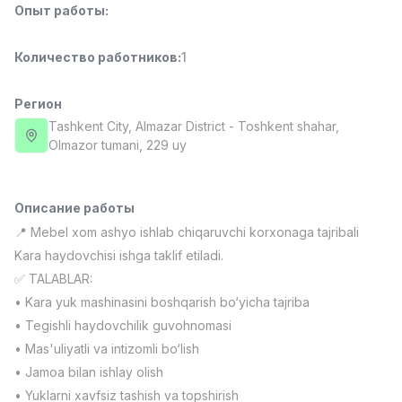
Опыт работы
:
Full time job
Ish joyidan
Количество работников
:
1
Повар фастфуда
TOP
2,600,000 - 5,000,000 sum
/
LES AILES
Регион
Full time job
Ish joyidan
Tashkent City
, Almazar District
- Toshkent shahar,
Olmazor tumani, 229 uy
Фармацевт
TOP
3,000,000 - 10,000,000 sum
/
NAVBAHOR APTEKA
Описание работы
Full time job
Ish joyidan
📍 Mebel xom ashyo ishlab chiqaruvchi korxonaga tajribali
Kara haydovchisi ishga taklif etiladi.
Агент по продажам
TOP
✅ TALABLAR:
Договорная
• Kara yuk mashinasini boshqarish bo‘yicha tajriba
LION_ESTATE
• Tegishli haydovchilik guvohnomasi
Full time job
Ish joyidan
• Mas'uliyatli va intizomli bo‘lish
• Jamoa bilan ishlay olish
Учитель математики
Вакансии
Категории
Компании
Профиль
Новая
3,000,000 - 14,000,000 sum
/
• Yuklarni xavfsiz tashish va topshirish