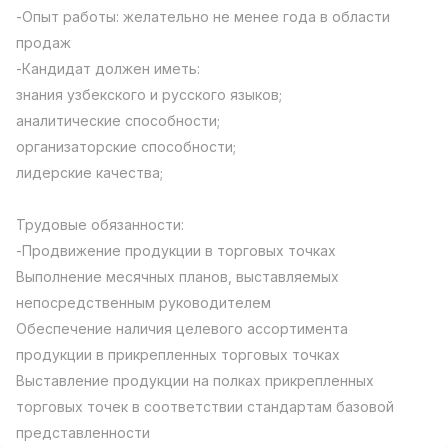
-Опыт работы: желательно не менее года в области
Full time job
Ish joyidan
продаж
-Кандидат должен иметь:
Повар фастфуда
TOP
2,600,000 - 5,000,000 sum
/
знания узбекского и русского языков;
LES AILES
аналитические способности;
Full time job
Ish joyidan
организаторские способности;
лидерские качества;
Фармацевт
TOP
3,000,000 - 10,000,000 sum
/
Трудовые обязанности:
NAVBAHOR APTEKA
Full time job
Ish joyidan
-Продвижение продукции в торговых точках
Выполнение месячных планов, выставляемых
непосредственным руководителем
Оператор по продажам (Только для
TOP
девушек!)
Обеспечение наличия целевого ассортимента
Договорная
продукции в прикрепленных торговых точках
NAFF
Выставление продукции на полках прикрепленных
Full time job
Ish joyidan
торговых точек в соответствии стандартам базовой
Вакансии
Категории
Компании
Профиль
представленности
Агент по продажам
TOP