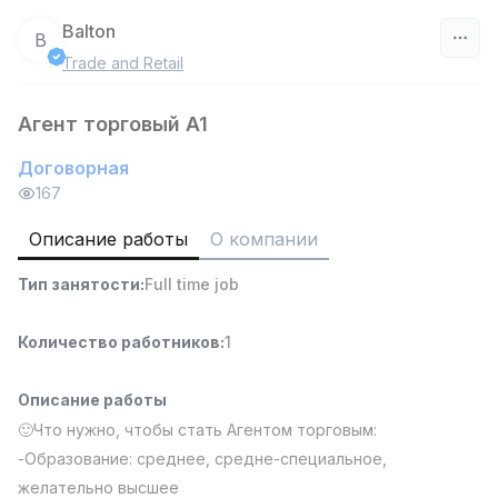
Balton
B
Trade and Retail
Узбекистан
Агент торговый A1
Фильтр
Договорная
Работник склада
167
TOP
4,280,000 sum
/
ASIAN
Описание работы
О компании
Full time job
Ish joyidan
Тип занятости
:
Full time job
Руководитель отдела продаж
TOP
6,000,000 - 15,000,000 sum
/
Количество работников
:
1
ASIAN
Full time job
Ish joyidan
Описание работы
🙂Что нужно, чтобы стать Агентом торговым:
Продавец-консультант
TOP
-Образование: среднее, средне-специальное,
3,000,000 - 6,000,000 sum
/
желательно высшее
MONDO BEST