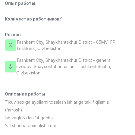
Опыт работы
:
Full time job
Ish joyidan
Количество работников
:
1
Доставка
TOP
3,500,000 - 8,000,000 sum
/
ASIAN
Регион
Full time job
Ish joyidan
Tashkent City
, Shaykhantakhur District
- 85MV+FP
Тоshkent, Oʻzbekiston
Фармацевт
TOP
Tashkent City
, Shaykhantakhur District
- general
3,000,000 - 10,000,000 sum
/
uzoqov, Shayxontohur tumani, Toshkent Shahri,
NAVBAHOR APTEKA
Oʻzbekiston
Full time job
Ish joyidan
Оператор по продажам (Только для
TOP
Описание работы
девушек!)
Tikuv sexiga ayollarni tozalash ishlariga taklif qilamiz
Договорная
NAFF
(farrosh).
Full time job
Ish joyidan
Ish vaqti 8 dan 14 gacha.
Yakshanba dam olish kuni
Вакансии
Категории
Компании
Профиль
Агент по продажам
TOP