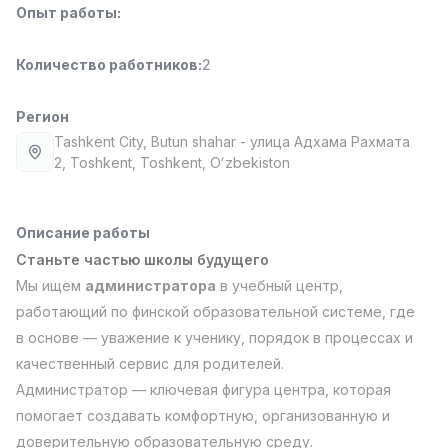
Опыт работы
:
Full time job
Ish joyidan
Количество работников
:
2
Повар фастфуда
TOP
2,600,000 - 5,000,000 sum
/
LES AILES
Регион
Full time job
Ish joyidan
Tashkent City
, Butun shahar
- улица Адхама Рахмата
2, Тоshkent, Toshkent, Oʻzbekiston
Фармацевт
TOP
3,000,000 - 10,000,000 sum
/
NAVBAHOR APTEKA
Описание работы
Full time job
Ish joyidan
Станьте частью школы будущего
Мы ищем
администратора
в учебный центр,
Агент по продажам
TOP
работающий по финской образовательной системе, где
Договорная
в основе — уважение к ученику, порядок в процессах и
LION_ESTATE
качественный сервис для родителей.
Full time job
Ish joyidan
Администратор — ключевая фигура центра, которая
помогает создавать комфортную, организованную и
Преподаватель IELTS
Вакансии
Категории
Компании
Профиль
Новая
3,000,000 - 10,000,000 sum
/
доверительную образовательную среду.