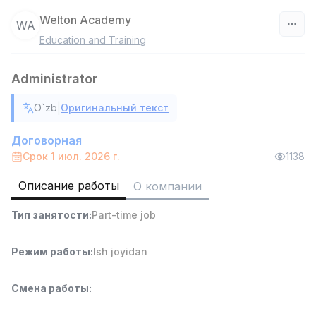
Welton Academy
WA
Education and Training
Узбекистан
Administrator
Фильтр
|
O`zb
Оригинальный текст
Продавец-консультант
TOP
3,000,000 - 6,000,000 sum
/
Договорная
MONDO BEST
Срок 1 июл. 2026 г.
1138
Full time job
Ish joyidan
Описание работы
О компании
Агент по продажам
TOP
Тип занятости
:
Part-time job
7,000,000 - 15,000,000 sum
/
VITAREX
Side job
Ish joyidan
Режим работы
:
Ish joyidan
Оператор колл-центра
TOP
Смена работы
:
3,000,000 - 8,000,000 sum
/
VITAREX