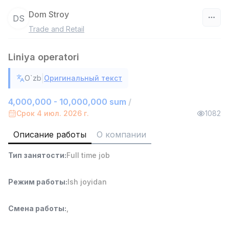
Dom Stroy
DS
Trade and Retail
Узбекистан
Liniya operatori
Фильтр
|
O`zb
Оригинальный текст
Работник склада
TOP
4,280,000 sum
/
4,000,000 - 10,000,000 sum
/
ASIAN
Срок 4 июл. 2026 г.
1082
Full time job
Ish joyidan
Описание работы
О компании
Руководитель отдела продаж
TOP
Тип занятости
:
Full time job
6,000,000 - 15,000,000 sum
/
ASIAN
Full time job
Ish joyidan
Режим работы
:
Ish joyidan
Продавец-консультант
TOP
Смена работы
:
,
3,000,000 - 6,000,000 sum
/
MONDO BEST