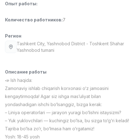
Опыт работы
:
Full time job
Ish joyidan
Количество работников
:
7
Повар фастфуда
TOP
2,600,000 - 5,000,000 sum
/
LES AILES
Регион
Full time job
Ish joyidan
Tashkent City
, Yashnobod District
- Toshkent Shahar
Yashnobod tumani
Фармацевт
TOP
3,000,000 - 10,000,000 sum
/
NAVBAHOR APTEKA
Описание работы
Full time job
Ish joyidan
📣 Ish haqida:
Zamonaviy ishlab chiqarish korxonasi o‘z jamoasini
Оператор по продажам (Только для
TOP
kengaytirmoqda! Agar siz ishga mas’uliyat bilan
девушек!)
yondashadigan ishchi bo‘lsanggiz, bizga kerak:
Договорная
– Liniya operatorlari — jarayon yuragi bo‘lishni istaysizmi?
NAFF
Full time job
Ish joyidan
– Yuk yuklovchilari — kuchingiz bo‘lsa, bu sizga to‘g‘ri keladi!
Tajriba bo‘lsa zo‘r, bo‘lmasa ham o‘rgatamiz!
Вакансии
Категории
Компании
Профиль
Агент по продажам
Yosh: 18-45 yosh
TOP