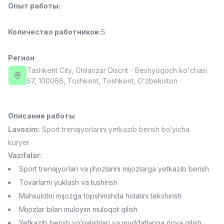
Опыт работы
:
Side job
Ish joyidan
Количество работников
:
5
Оператор колл-центра
TOP
3,000,000 - 8,000,000 sum
/
VITAREX
Регион
Full time job
Ish joyidan
Tashkent City
, Chilanzar Discrit
- Beshyogoch ko'chasi
57, 100066, Тоshkent, Toshkent, Oʻzbekiston
Повар фастфуда
TOP
2,600,000 - 5,000,000 sum
/
LES AILES
Описание работы
Full time job
Ish joyidan
Lavozim:
Sport trenajyorlarini yetkazib berish bo‘yicha
kuryer
Фармацевт
TOP
Vazifalar:
3,000,000 - 10,000,000 sum
/
Sport trenajyorlari va jihozlarini mijozlarga yetkazib berish
NAVBAHOR APTEKA
Tovarlarni yuklash va tushirish
Full time job
Ish joyidan
Mahsulotni mijozga topshirishda holatini tekshirish
Mijozlar bilan muloyim muloqot qilish
Агент по продажам
Вакансии
Категории
Компании
Профиль
TOP
Договорная
Yetkazib berish yo‘nalishlari va muddatlariga rioya qilish