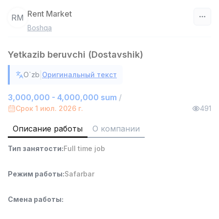
Rent Market
RM
Boshqa
Узбекистан
Yetkazib beruvchi (Dostavshik)
Фильтр
|
O`zb
Оригинальный текст
Агент по продажам
TOP
6,000,000 - 8,000,000 sum
/
3,000,000 - 4,000,000 sum
/
ASIAN
Срок 1 июл. 2026 г.
491
Full time job
Ish joyidan
Описание работы
О компании
Продавец-консультант
TOP
Тип занятости
:
Full time job
3,000,000 - 6,000,000 sum
/
MONDO BEST
Full time job
Ish joyidan
Режим работы
:
Safarbar
Агент по продажам
TOP
Смена работы
:
7,000,000 - 15,000,000 sum
/
VITAREX