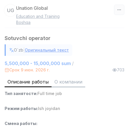
Unation Global
UG
Education and Training
Узбекистан
Boshqa
Фильтр
Sotuvchi operator
Работник склада
|
O`zb
Оригинальный текст
TOP
4,280,000 sum
/
ASIAN
5,500,000 - 15,000,000 sum
/
Full time job
Ish joyidan
Срок 9 июн. 2026 г.
703
Описание работы
О компании
Руководитель отдела продаж
TOP
6,000,000 - 15,000,000 sum
/
Тип занятости
:
Full time job
ASIAN
Full time job
Ish joyidan
Режим работы
:
Ish joyidan
Повар фастфуда
TOP
2,600,000 - 5,000,000 sum
/
Смена работы
:
LES AILES