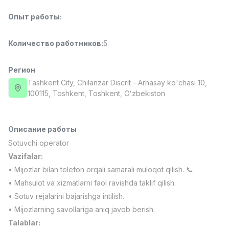
Full time job
Ish joyidan
Опыт работы
:
Фармацевт
TOP
Количество работников
:
5
3,000,000 - 10,000,000 sum
/
NAVBAHOR APTEKA
Full time job
Ish joyidan
Регион
Tashkent City
, Chilanzar Discrit
- Arnasay ko'chasi 10,
100115, Тоshkent, Toshkent, Oʻzbekiston
Оператор по продажам (Только для
TOP
девушек!)
Договорная
NAFF
Описание работы
Full time job
Ish joyidan
Sotuvchi operator
Vazifalar:
Агент по продажам
TOP
• Mijozlar bilan telefon orqali samarali muloqot qilish. 📞
Договорная
• Mahsulot va xizmatlarni faol ravishda taklif qilish.
LION_ESTATE
• Sotuv rejalarini bajarishga intilish.
Full time job
Ish joyidan
• Mijozlarning savollariga aniq javob berish.
Вакансии
Категории
Компании
Профиль
Talablar:
Помощник учителя (Математика)
Новая