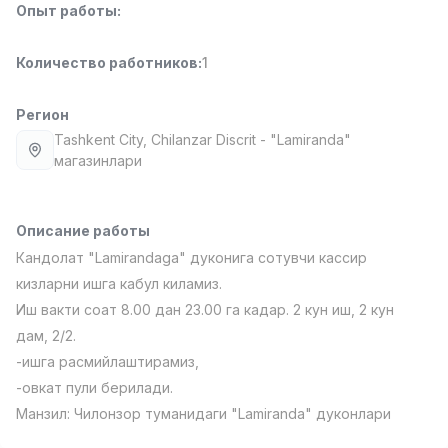
Опыт работы
:
Full time job
Ish joyidan
Количество работников
:
1
Фармацевт
TOP
3,000,000 - 10,000,000 sum
/
NAVBAHOR APTEKA
Регион
Full time job
Ish joyidan
Tashkent City
, Chilanzar Discrit
- "Lamiranda"
магазинлари
Оператор по продажам (Только для
TOP
девушек!)
Договорная
Описание работы
NAFF
Кандолат "Lamirandaga" дуконига сотувчи кассир
Full time job
Ish joyidan
кизларни ишга кабул киламиз.
Иш вакти соат 8.00 дан 23.00 га кадар. 2 кун иш, 2 кун
Агент по продажам
TOP
дам, 2/2.
Договорная
-ишга расмийлаштирамиз,
LION_ESTATE
Full time job
Ish joyidan
-овкат пули берилади.
Манзил: Чилонзор туманидаги "Lamiranda" дуконлари
Вакансии
Категории
Компании
Профиль
Администратор
Новая