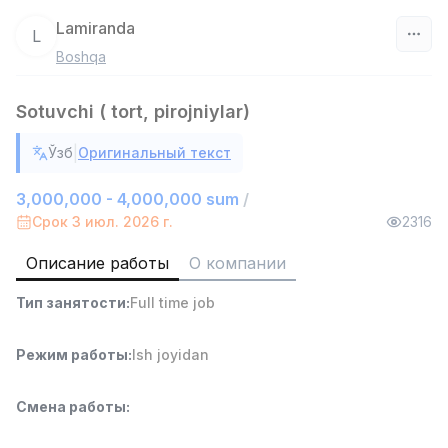
Lamiranda
L
Boshqa
Узбекистан
Sotuvchi ( tort, pirojniylar)
Фильтр
|
Ўзб
Оригинальный текст
Руководитель отдела продаж
TOP
6,000,000 - 15,000,000 sum
/
3,000,000 - 4,000,000 sum
/
ASIAN
Срок 3 июл. 2026 г.
2316
Full time job
Ish joyidan
Описание работы
О компании
Работник склада
TOP
Тип занятости
:
Full time job
4,280,000 sum
/
ASIAN
Full time job
Ish joyidan
Режим работы
:
Ish joyidan
Доставка
TOP
Смена работы
:
3,500,000 - 8,000,000 sum
/
ASIAN