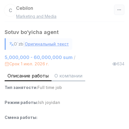
Cebilon
C
Marketing and Media
Узбекистан
Sotuv bo‘yicha agent
Фильтр
|
O`zb
Оригинальный текст
Продавец-консультант
TOP
3,000,000 - 6,000,000 sum
/
5,000,000 - 60,000,000 sum
/
MONDO BEST
Срок 1 июл. 2026 г.
634
Full time job
Ish joyidan
Описание работы
О компании
Агент по продажам
TOP
Тип занятости
:
Full time job
7,000,000 - 15,000,000 sum
/
VITAREX
Side job
Ish joyidan
Режим работы
:
Ish joyidan
Оператор колл-центра
TOP
Смена работы
:
3,000,000 - 8,000,000 sum
/
VITAREX