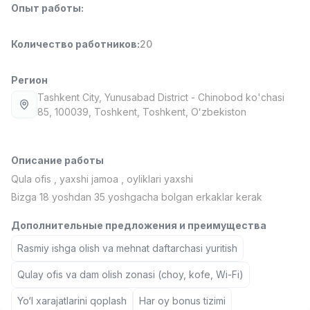
Опыт работы
:
Full time job
Ish joyidan
Количество работников
:
20
Повар фастфуда
TOP
2,600,000 - 5,000,000 sum
/
LES AILES
Регион
Full time job
Ish joyidan
Tashkent City
, Yunusabad District
- Chinobod ko'chasi
85, 100039, Тоshkent, Toshkent, Oʻzbekiston
Фармацевт
TOP
3,000,000 - 10,000,000 sum
/
NAVBAHOR APTEKA
Описание работы
Full time job
Ish joyidan
Qula ofis , yaxshi jamoa , oyliklari yaxshi
Bizga 18 yoshdan 35 yoshgacha bolgan erkaklar kerak
Агент по продажам
TOP
Договорная
Дополнительные предложения и преимущества
LION_ESTATE
Rasmiy ishga olish va mehnat daftarchasi yuritish
Full time job
Ish joyidan
Qulay ofis va dam olish zonasi (choy, kofe, Wi-Fi)
Продавец
Вакансии
Категории
Компании
Профиль
Новая
Yo‘l xarajatlarini qoplash
Har oy bonus tizimi
4,000,000 - 7,000,000 sum
/