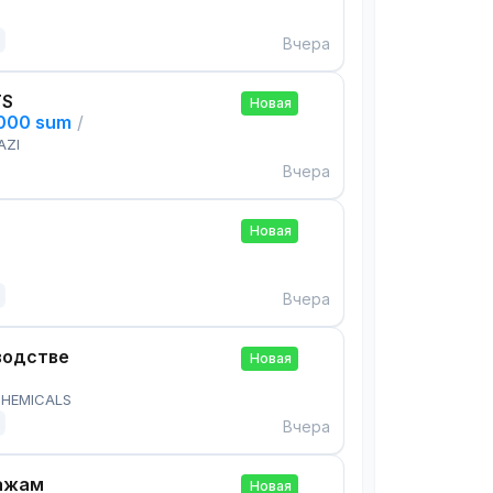
Вчера
TS
Новая
,000 sum
/
AZI
Вчера
Новая
Вчера
водстве
Новая
HEMICALS
Вчера
ажам
Новая