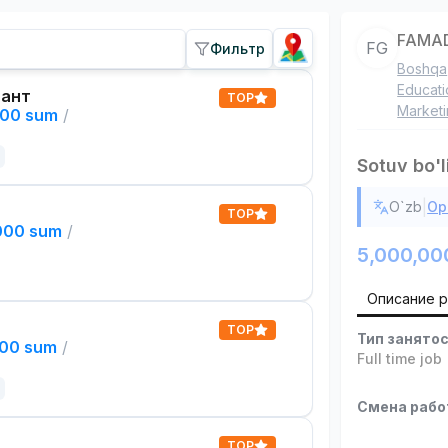
FAMAD
FG
Фильтр
Boshqa
Educati
тант
TOP
Market
000 sum
/
Sotuv bo'l
|
O`zb
Ор
TOP
,000 sum
/
5,000,00
Описание 
TOP
Тип занято
000 sum
/
Full time job
Смена раб
TOP