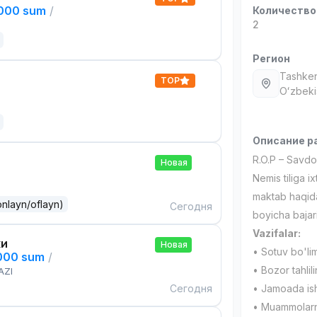
,000 sum
/
Количество
2
Регион
Tashken
TOP
Oʻzbeki
Описание р
R.O.P – Savdo 
Новая
Nemis tiliga 
maktab haqida
onlayn/oflayn)
Сегодня
boyicha bajar
Vazifalar:
ки
Новая
• Sotuv bo'limi
,000 sum
/
• Bozor tahlil
AZI
Сегодня
• Jamoada ishl
• Muammolarni