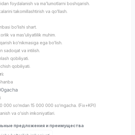
ridan foydalanish va ma’lumotlarni boshqarish.
alarini takomillashtirish va qo‘llash.
jribasi bo‘lishi shart.
lik va mas’uliyatlilik muhim.
qarish ko‘nikmasiga ega bo‘lish.
n sadoqat va intilish.
ash qobiliyati.
ish qobiliyati.
ri:
Shanba
00gacha
k
0 000 so‘mdan 15 000 000 so‘mgacha. (Fix+KPI)
lanish va o‘sish imkoniyatlari.
ьные предложения и преимущества