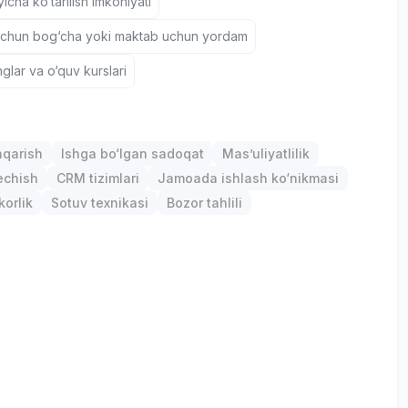
icha ko‘tarilish imkoniyati
uchun bog‘cha yoki maktab uchun yordam
nglar va o‘quv kurslari
hqarish
Ishga bo‘lgan sadoqat
Mas’uliyatlilik
chish
CRM tizimlari
Jamoada ishlash ko‘nikmasi
orlik
Sotuv texnikasi
Bozor tahlili