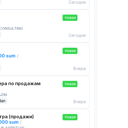
Сегодня
Новая
 CONSULTING
Сегодня
Новая
000 sum
/
Вчера
ра по продажам
Новая
AZIN
dan
Вчера
тра (продажи)
Новая
,000 sum
/
IK AGENTLIGI