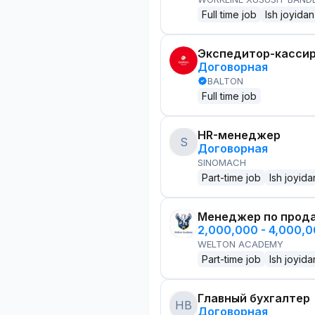
Full time job
Ish joyidan
Экспедитор-касси
Договорная
BALTON
Full time job
HR-менеджер
S
Договорная
SINOMACH
Part-time job
Ish joyida
Менеджер по прод
2,000,000 - 4,000,
WELTON ACADEMY
Part-time job
Ish joyida
Главный бухгалтер
HB
Договорная