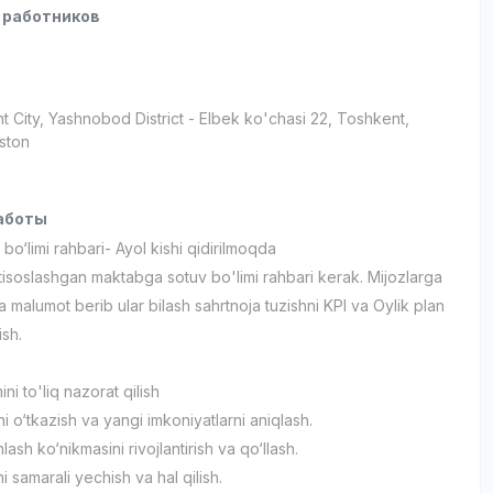
 работников
t City
, Yashnobod District
- Elbek ko'chasi 22, Тоshkent,
ston
аботы
bo‘limi rahbari- Ayol kishi qidirilmoqda
ixtisoslashgan maktabga sotuv bo'limi rahbari kerak. Mijozlarga
 malumot berib ular bilash sahrtnoja tuzishni KPI va Oylik plan
ish.
ni to'liq nazorat qilish
ini o‘tkazish va yangi imkoniyatlarni aniqlash.
ash ko‘nikmasini rivojlantirish va qo‘llash.
 samarali yechish va hal qilish.