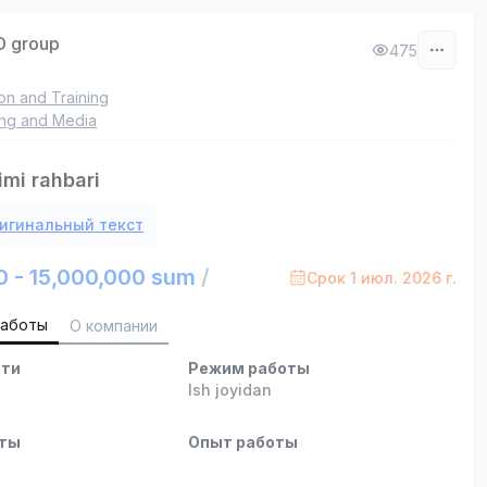
 group
475
on and Training
ing and Media
imi rahbari
игинальный текст
0 - 15,000,000 sum
/
Срок 1 июл. 2026 г.
работы
О компании
сти
Режим работы
Ish joyidan
оты
Опыт работы