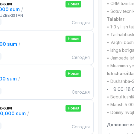
ажам
• CRM tizimla
Новая
,000 sum
/
• Sotuv texnik
 UZBEKISTAN
Talablar:
Сегодня
• 1-3 yil ish ta
• Tashabbuskor
Новая
• Vaqtni bosh
000 sum
/
• Ishga bo‘lga
Сегодня
• Jamoada ishl
• Muammo yech
Ish sharoitla
Новая
000 sum
/
• Dushanba-
9:00-18:
Сегодня
• Bepul tushli
• Maosh 5 00
ажам
Новая
• Doimiy rivoj
00,000 sum
/
Дополнител
Сегодня