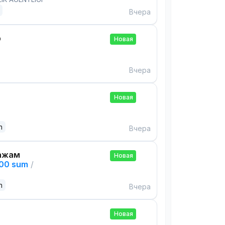
Вчера
р
Новая
Вчера
Новая
n
Вчера
ажам
Новая
000 sum
/
n
Вчера
Новая