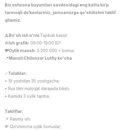
Biz oshxona buyumlari savdosidagi eng katta ko‘p
Full time job
Ish joyidan
tarmoqli do‘konlarmiz, jamoamizga qo'shilishni taklif
qilamiz.
Повар фастфуда
TOP
2,600,000 - 5,000,000 sum
/
LES AILES
🔺
Bo'sh ish o'rni:
Tajribali kassir
Full time job
Ish joyidan
♻️
Ish grafik:
09:00-19:00 6/1
💸Oylik maosh:
3 200 000 + bonus
Фармацевт
TOP
📍
Manzil:Chilonzor Lutfiy ko'cha
3,000,000 - 10,000,000 sum
/
NAVBAHOR APTEKA
Full time job
Ish joyidan
✅
Talablar:
• 19 yoshdan 35 yoshgacha;
• Rus tilini muloqat darajada bilish;
Оператор по продажам (Только для
TOP
девушек!)
• Kamida 3 oylik tajriba;
Договорная
NAFF
Takliflar:
Full time job
Ish joyidan
📌 Rasmiy ish;
Вакансии
Категории
Компании
Профиль
💸 Qo‘shimcha oylik bonuslar;
Агент по продажам
TOP