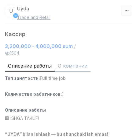
Uyda
U
Trade and Retail
Узбекистан
Кассир
Фильтр
3,200,000 - 4,000,000 sum
/
Работник склада
1504
TOP
4,280,000 sum
/
ASIAN
Описание работы
О компании
Full time job
Ish joyidan
Тип занятости
:
Full time job
Руководитель отдела продаж
TOP
Количество работников
:
1
6,000,000 - 15,000,000 sum
/
ASIAN
Full time job
Ish joyidan
Описание работы
🏢 ISHGA TAKLIF!
Продавец-консультант
TOP
3,000,000 - 6,000,000 sum
/
“UYDA” bilan ishlash — bu shunchaki ish emas!
MONDO BEST