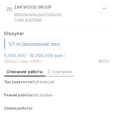
ZAR WOOD GROUP
ZG
Manufacturing and Factories
Узбекистан
Trade and Retail
Фильтр
Dizayner
Работник склада
|
O`zb
Оригинальный текст
TOP
4,280,000 sum
/
ASIAN
5,000,000 - 10,000,000 sum
/
Full time job
Ish joyidan
Срок 1 июл. 2026 г.
304
Описание работы
О компании
Руководитель отдела продаж
TOP
6,000,000 - 15,000,000 sum
/
Тип занятости
:
Full time job
ASIAN
Full time job
Ish joyidan
Режим работы
:
Ish joyidan
Продавец-консультант
TOP
3,000,000 - 6,000,000 sum
/
Смена работы
:
MONDO BEST