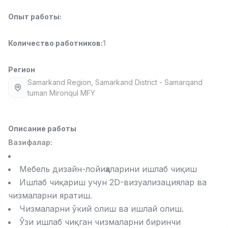
Full time job
Ish joyidan
Опыт работы
:
Повар фастфуда
TOP
Количество работников
:
1
2,600,000 - 5,000,000 sum
/
LES AILES
Full time job
Ish joyidan
Регион
Samarkand Region
, Samarkand District
- Samarqand
tuman Mironqul MFY
Фармацевт
TOP
3,000,000 - 10,000,000 sum
/
NAVBAHOR APTEKA
Full time job
Ish joyidan
Описание работы
Вазифалар:
Оператор по продажам (Только для
TOP
девушек!)
Мебель дизайн-лойиҳаларини ишлаб чиқиш
Договорная
Ишлаб чиқариш учун 2D-визуализациялар ва
NAFF
чизмаларни яратиш.
Full time job
Ish joyidan
Чизмаларни ўкий олиш ва ишлай олиш.
Вакансии
Категории
Компании
Профиль
Ўзи ишлаб чиқган чизмаларни биринчи
Агент по продажам
TOP