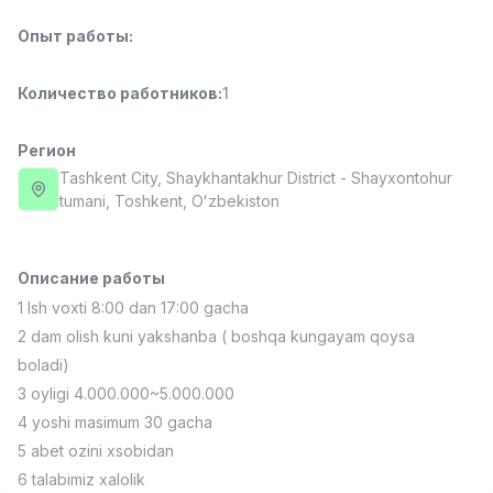
Full time job
Ish joyidan
Опыт работы
:
Повар фастфуда
TOP
Количество работников
:
1
2,600,000 - 5,000,000 sum
/
LES AILES
Full time job
Ish joyidan
Регион
Tashkent City
, Shaykhantakhur District
- Shayxontohur
tumani, Тоshkent, Oʻzbekiston
Фармацевт
TOP
3,000,000 - 10,000,000 sum
/
NAVBAHOR APTEKA
Full time job
Ish joyidan
Описание работы
1 Ish voxti 8:00 dan 17:00 gacha
Агент по продажам
2 dam olish kuni yakshanba ( boshqa kungayam qoysa
TOP
Договорная
boladi)
LION_ESTATE
3 oyligi 4.000.000~5.000.000
Full time job
Ish joyidan
4 yoshi masimum 30 gacha
5 abet ozini xsobidan
Учитель математики
Вакансии
Категории
Компании
Профиль
Новая
6 talabimiz xalolik
3,000,000 - 14,000,000 sum
/