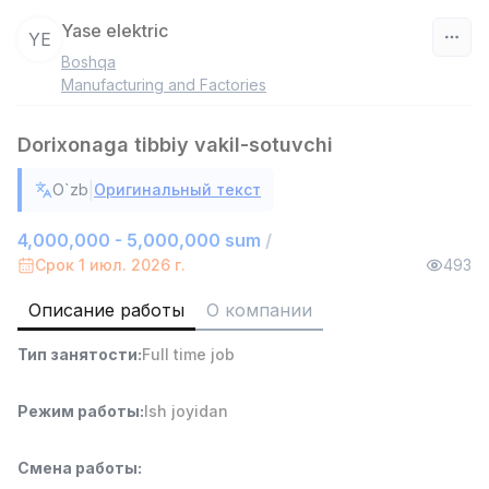
Yase elektric
YE
Boshqa
Узбекистан
Manufacturing and Factories
Фильтр
Dorixonaga tibbiy vakil-sotuvchi
Продавец-консультант
|
O`zb
Оригинальный текст
TOP
3,000,000 - 6,000,000 sum
/
MONDO BEST
4,000,000 - 5,000,000 sum
/
Full time job
Ish joyidan
Срок 1 июл. 2026 г.
493
Описание работы
О компании
Агент по продажам
TOP
7,000,000 - 15,000,000 sum
/
Тип занятости
:
Full time job
VITAREX
Side job
Ish joyidan
Режим работы
:
Ish joyidan
Оператор колл-центра
TOP
3,000,000 - 8,000,000 sum
/
Смена работы
:
VITAREX