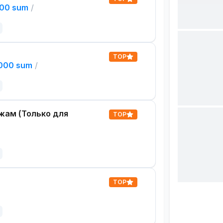
000 sum
/
TOP
,000 sum
/
жам (Только для
TOP
TOP