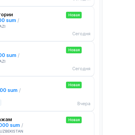
тории
Новая
000 sum
/
AZI
Сегодня
Новая
000 sum
/
AZI
Сегодня
Новая
000 sum
/
Вчера
ажам
Новая
,000 sum
/
 UZBEKISTAN