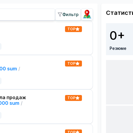
Статист
Фильтр
TOP
0+
Резюме
TOP
000 sum
/
ла продаж
TOP
,000 sum
/
TOP