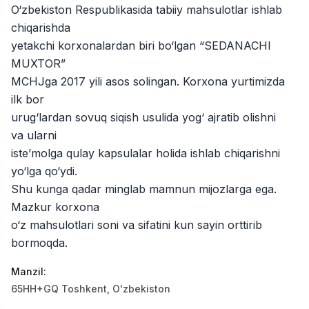
O‘zbekiston Respublikasida tabiiy mahsulotlar ishlab
Zahratun
Ish o‘rinlari
:
40
Trade and Retail
chiqarishda
yetakchi korxonalardan biri bo‘lgan “SEDANACHI
Balton
Ish o‘rinlari
:
27
MUXTOR”
Trade and Retail
MCHJga 2017 yili asos solingan. Korxona yurtimizda
Registon O'quv Markazi
ilk bor
Ish o‘rinlari
:
27
Education and Training
urug‘lardan sovuq siqish usulida yog‘ ajratib olishni
va ularni
Uyda
Ish o‘rinlari
:
26
iste’molga qulay kapsulalar holida ishlab chiqarishni
Trade and Retail
yo‘lga qo‘ydi.
Shu kunga qadar minglab mamnun mijozlarga ega.
M COSMETIC
Ish o‘rinlari
:
24
Mazkur korxona
o‘z mahsulotlari soni va sifatini kun sayin orttirib
RDB GROUP
Ish o‘rinlari
:
18
bormoqda.
Manufacturing and Factories
Manzil
:
TESTO
Ish o‘rinlari
:
10
65HH+GQ Тоshkent, Oʻzbekiston
Restaurants and Fast Food
Vakansiyalar
Sohalar
Korxonalar
Profil