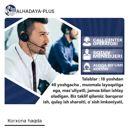
ALHADAYA-PLUS
Safia
Ish o‘rinlari
:
511
Restaurants and Fast Food,Trade and 
Retail
B&B
Ish o‘rinlari
:
351
Restaurants and Fast Food
Oqtepa Lavash
Ish o‘rinlari
:
202
Restaurants and Fast Food
Burger King Uzb
Ish o‘rinlari
:
50
Hotels and Tourism,Boshqa
Kamolon osh
Ish o‘rinlari
:
42
Korxona haqida
Boshqa