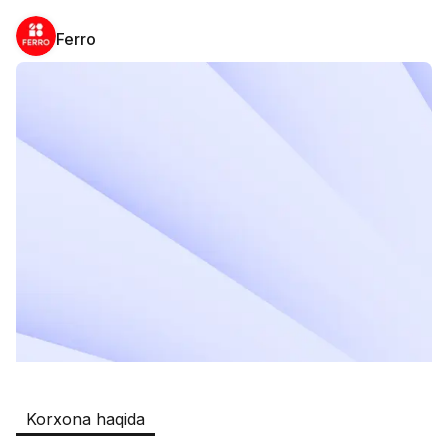
Ferro
Safia
Ish o‘rinlari
:
511
Restaurants and Fast Food,Trade and 
Retail
B&B
Ish o‘rinlari
:
351
Restaurants and Fast Food
Oqtepa Lavash
Ish o‘rinlari
:
202
Restaurants and Fast Food
Burger King Uzb
Ish o‘rinlari
:
50
Hotels and Tourism,Boshqa
Kamolon osh
Ish o‘rinlari
:
42
Korxona haqida
Boshqa