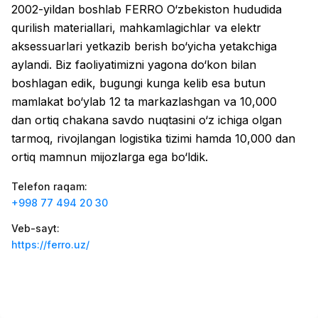
2002-yildan boshlab FERRO O‘zbekiston hududida
Zahratun
Ish o‘rinlari
:
40
Trade and Retail
qurilish materiallari, mahkamlagichlar va elektr
aksessuarlari yetkazib berish bo‘yicha yetakchiga
Registon O'quv Markazi
Ish o‘rinlari
:
34
aylandi. Biz faoliyatimizni yagona do‘kon bilan
Education and Training
boshlagan edik, bugungi kunga kelib esa butun
Balton
mamlakat bo‘ylab 12 ta markazlashgan va 10,000
Ish o‘rinlari
:
27
Trade and Retail
dan ortiq chakana savdo nuqtasini o‘z ichiga olgan
tarmoq, rivojlangan logistika tizimi hamda 10,000 dan
Uyda
Ish o‘rinlari
:
26
ortiq mamnun mijozlarga ega bo‘ldik.
Trade and Retail
Telefon raqam
:
M COSMETIC
Ish o‘rinlari
:
24
+998 77 494 20 30
Veb-sayt
:
RDB GROUP
Ish o‘rinlari
:
18
https://ferro.uz/
Manufacturing and Factories
TESTO
Ish o‘rinlari
:
10
Restaurants and Fast Food
Vakansiyalar
Sohalar
Korxonalar
Profil