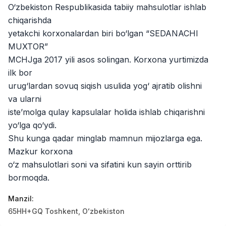
O‘zbekiston Respublikasida tabiiy mahsulotlar ishlab
Kamolon osh
Ish o‘rinlari
:
42
Boshqa
chiqarishda
yetakchi korxonalardan biri bo‘lgan “SEDANACHI
Zahratun
Ish o‘rinlari
:
40
MUXTOR”
Trade and Retail
MCHJga 2017 yili asos solingan. Korxona yurtimizda
Balton
ilk bor
Ish o‘rinlari
:
27
Trade and Retail
urug‘lardan sovuq siqish usulida yog‘ ajratib olishni
va ularni
Uyda
Ish o‘rinlari
:
26
iste’molga qulay kapsulalar holida ishlab chiqarishni
Trade and Retail
yo‘lga qo‘ydi.
Shu kunga qadar minglab mamnun mijozlarga ega.
M COSMETIC
Ish o‘rinlari
:
24
Mazkur korxona
o‘z mahsulotlari soni va sifatini kun sayin orttirib
RDB GROUP
Ish o‘rinlari
:
18
bormoqda.
Manufacturing and Factories
Manzil
:
TESTO
Ish o‘rinlari
:
10
65HH+GQ Тоshkent, Oʻzbekiston
Restaurants and Fast Food
Vakansiyalar
Sohalar
Korxonalar
Profil