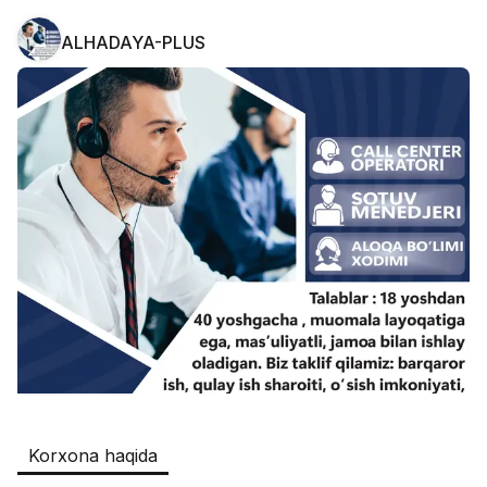
ALHADAYA-PLUS
Safia
Ish o‘rinlari
:
511
Restaurants and Fast Food,Trade and 
Retail
B&B
Ish o‘rinlari
:
351
Restaurants and Fast Food
Oqtepa Lavash
Ish o‘rinlari
:
202
Restaurants and Fast Food
Burger King Uzb
Ish o‘rinlari
:
50
Hotels and Tourism,Boshqa
Registon O'quv Markazi
Ish o‘rinlari
:
43
Korxona haqida
Education and Training