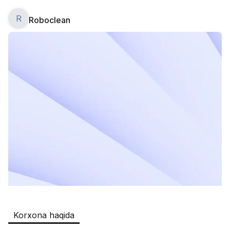
R
Roboclean
Safia
Ish o‘rinlari
:
511
Restaurants and Fast Food,Trade and 
Retail
B&B
Ish o‘rinlari
:
351
Restaurants and Fast Food
Oqtepa Lavash
Ish o‘rinlari
:
202
Restaurants and Fast Food
Burger King Uzb
Ish o‘rinlari
:
50
Hotels and Tourism,Boshqa
Kamolon osh
Ish o‘rinlari
:
42
Korxona haqida
Boshqa