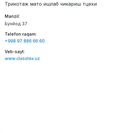
Трикотаж мато ишлаб чикариш тцехи
Zahratun
Ish o‘rinlari
:
40
Trade and Retail
Manzil
:
Balton
Бунйод 37
Ish o‘rinlari
:
27
Trade and Retail
Telefon raqam
:
+998 97 886 66 60
Registon O'quv Markazi
Ish o‘rinlari
:
27
Education and Training
Veb-sayt
:
www.classtex.uz
Uyda
Ish o‘rinlari
:
26
Trade and Retail
M COSMETIC
Ish o‘rinlari
:
24
RDB GROUP
Ish o‘rinlari
:
18
Manufacturing and Factories
TESTO
Ish o‘rinlari
:
10
Restaurants and Fast Food
Vakansiyalar
Sohalar
Korxonalar
Profil