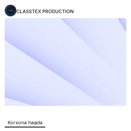
CLASSTEX PRODUCTION
Safia
Ish o‘rinlari
:
511
Restaurants and Fast Food,Trade and 
Retail
B&B
Ish o‘rinlari
:
351
Restaurants and Fast Food
Oqtepa Lavash
Ish o‘rinlari
:
202
Restaurants and Fast Food
Burger King Uzb
Ish o‘rinlari
:
50
Hotels and Tourism,Boshqa
Kamolon osh
Ish o‘rinlari
:
42
Korxona haqida
Boshqa