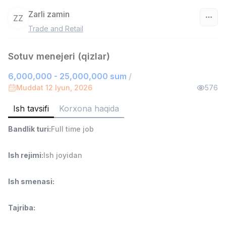
Zarli zamin
ZZ
Trade and Retail
O‘zbekiston
Sotuv menejeri (qizlar)
Filtr
6,000,000 - 25,000,000 sum
/
Savdo boshlig'i
Muddat 12 Iyun, 2026
576
TOP
6,000,000 - 15,000,000 sum
/
ASIAN
Ish tavsifi
Korxona haqida
Full time job
Ish joyidan
Bandlik turi
:
Full time job
Ombor yordamchisi
TOP
Ish rejimi
:
Ish joyidan
4,280,000 sum
/
ASIAN
Full time job
Ish joyidan
Ish smenasi
:
Do'kon sotuvchisi
TOP
Tajriba
:
3,000,000 - 6,000,000 sum
/
MONDO BEST