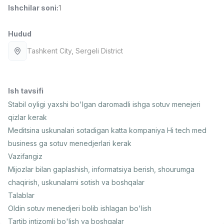
Ishchilar soni
:
1
Full time job
Ish joyidan
Hudud
Fast food Oshpazi
TOP
2,600,000 - 5,000,000 sum
/
Tashkent City
, Sergeli District
LES AILES
Full time job
Ish joyidan
Ish tavsifi
Farmatsevt
TOP
3,000,000 - 10,000,000 sum
/
Stabil oyligi yaxshi bo'lgan daromadli ishga sotuv menejeri
NAVBAHOR APTEKA
qizlar kerak
Full time job
Ish joyidan
Meditsina uskunalari sotadigan katta kompaniya Hi tech med
business ga sotuv menedjerlari kerak
Sotuv bo'yicha agent
TOP
Vazifangiz
Kelishiladi
Mijozlar bilan gaplashish, informatsiya berish, shourumga
LION_ESTATE
chaqirish, uskunalarni sotish va boshqalar
Full time job
Ish joyidan
Talablar
Oldin sotuv menedjeri bolib ishlagan bo'lish
Telefon sotuvchisi
Vakansiyalar
Sohalar
Korxonalar
Profil
Yangi
Kelishiladi
Tartib intizomli bo'lish va boshqalar