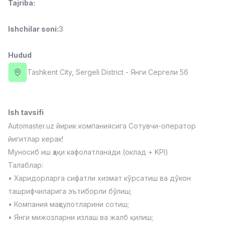
Tajriba
:
Full time job
Ish joyidan
Ishchilar soni
:
3
Fast food Oshpazi
TOP
2,600,000 - 5,000,000 sum
/
Hudud
LES AILES
Full time job
Ish joyidan
Tashkent City
, Sergeli District
- Янги Сергели 56
Farmatsevt
TOP
3,000,000 - 10,000,000 sum
/
Ish tavsifi
NAVBAHOR APTEKA
Full time job
Ish joyidan
Automaster.uz йирик компаниясига Сотувчи-оператор
йигитлар керак!
Муносиб иш ҳақи кафолатланади (оклад + KPI)
Sotuv Operatori (Faqat qizlar!)
TOP
Kelishiladi
Талаблар:
NAFF
• Харидорларга сифатли хизмат кўрсатиш ва дўкон
Full time job
Ish joyidan
ташрифчиларига эътиборли бўлиш;
• Компания маҳсулотларини сотиш;
Sotuv bo'yicha agent
Vakansiyalar
Sohalar
Korxonalar
Profil
TOP
• Янги мижозларни излаш ва жалб қилиш;
Kelishiladi