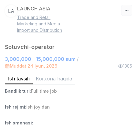
LAUNCH ASIA
LA
Trade and Retail
O‘zbekiston
Marketing and Media
Import and Distribution
Filtr
Sotuvchi-operator
Ombor yordamchisi
TOP
3,000,000 - 15,000,000 sum
4,280,000 sum
/
/
ASIAN
Muddat 24 Iyun, 2026
1305
Full time job
Ish joyidan
Ish tavsifi
Korxona haqida
Yetkazib berish
TOP
Bandlik turi
:
Full time job
3,500,000 - 8,000,000 sum
/
ASIAN
Ish rejimi
:
Ish joyidan
Full time job
Ish joyidan
Ish smenasi
:
Savdo boshlig'i
TOP
6,000,000 - 15,000,000 sum
/
ASIAN