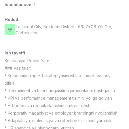
Ishchilar soni
:
1
Full time job
Ish joyidan
Hudud
Fast food Oshpazi
TOP
2,600,000 - 5,000,000 sum
/
Tashkent City
, Bektemir District
- 69J7+G6 Yik-Ota,
LES AILES
Oʻzbekiston
Full time job
Ish joyidan
Ish tavsifi
Farmatsevt
TOP
3,000,000 - 10,000,000 sum
/
Kompaniya:
Power Yarn
NAVBAHOR APTEKA
### Vazifalar:
Full time job
Ish joyidan
* Kompaniyaning HR strategiyasini ishlab chiqish va joriy
qilish
Sotuv Operatori (Faqat qizlar!)
TOP
* Recruitment va talent acquisition jarayonlarini boshqarish
Kelishiladi
* KPI va performance management tizimini yo‘lga qo‘yish
NAFF
Full time job
Ish joyidan
* HR bo‘limi va recruiterlar ishini nazorat qilish
* Korporativ madaniyat va employer brandingni rivojlantirish
* Adaptatsiya, motivatsiya va retention tizimlarini yaratish
Sotuv bo'yicha agent
Vakansiyalar
Sohalar
Korxonalar
Profil
TOP
Kelishiladi
* HR analytics va hisobotlarni yuritish