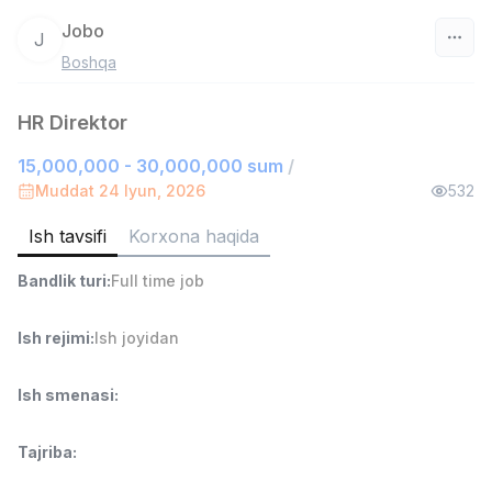
Jobo
J
Boshqa
O‘zbekiston
HR Direktor
Filtr
15,000,000 - 30,000,000 sum
/
Ombor yordamchisi
Muddat 24 Iyun, 2026
532
TOP
4,280,000 sum
/
ASIAN
Ish tavsifi
Korxona haqida
Full time job
Ish joyidan
Bandlik turi
:
Full time job
Yetkazib berish
TOP
3,500,000 - 8,000,000 sum
/
Ish rejimi
:
Ish joyidan
ASIAN
Full time job
Ish joyidan
Ish smenasi
:
Savdo boshlig'i
TOP
Tajriba
:
6,000,000 - 15,000,000 sum
/
ASIAN