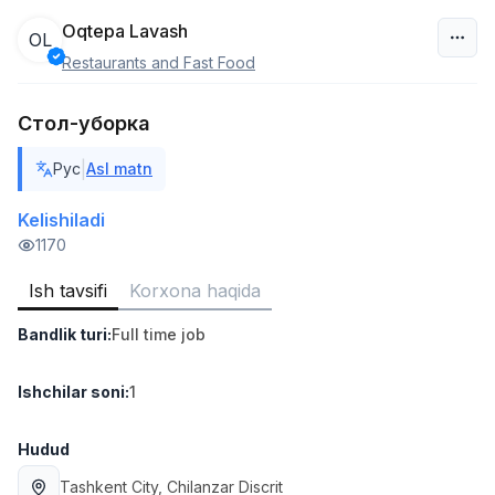
Oqtepa Lavash
OL
Restaurants and Fast Food
O‘zbekiston
Стол-уборка
Filtr
|
Рус
Asl matn
Ombor yordamchisi
TOP
4,280,000 sum
/
Kelishiladi
ASIAN
1170
Full time job
Ish joyidan
Ish tavsifi
Korxona haqida
Savdo boshlig'i
TOP
Bandlik turi
:
Full time job
6,000,000 - 15,000,000 sum
/
ASIAN
Full time job
Ish joyidan
Ishchilar soni
:
1
Do'kon sotuvchisi
Hudud
TOP
3,000,000 - 6,000,000 sum
/
Tashkent City
, Chilanzar Discrit
MONDO BEST