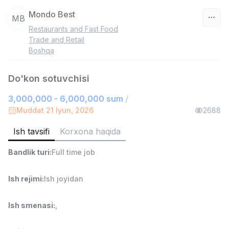
Mondo Best
MB
Restaurants and Fast Food
O‘zbekiston
Trade and Retail
Boshqa
Filtr
Do'kon sotuvchisi
Do'kon sotuvchisi
TOP
3,000,000 - 6,000,000 sum
3,000,000 - 6,000,000 sum
/
/
MONDO BEST
Muddat 21 Iyun, 2026
2688
Full time job
Ish joyidan
Ish tavsifi
Korxona haqida
Sotuv agenti
TOP
Bandlik turi
:
Full time job
7,000,000 - 15,000,000 sum
/
VITAREX
Ish rejimi
:
Ish joyidan
Side job
Ish joyidan
Ish smenasi
:
,
Operator Call-markazi
TOP
3,000,000 - 8,000,000 sum
/
VITAREX