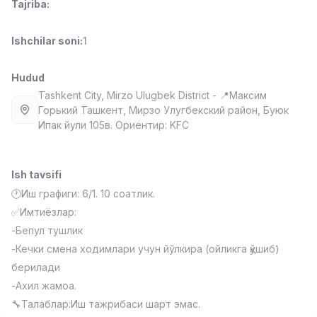
Tajriba
:
Full time job
Ish joyidan
Ishchilar soni
:
1
Fast food Oshpazi
TOP
2,600,000 - 5,000,000 sum
/
Hudud
LES AILES
Full time job
Ish joyidan
Tashkent City
, Mirzo Ulugbek District
- 📍Максим
Горький Ташкент, Мирзо Улугбекский район, Буюк
Ипак йули 105в. Ориентир: KFC
Farmatsevt
TOP
3,000,000 - 10,000,000 sum
/
NAVBAHOR APTEKA
Ish tavsifi
Full time job
Ish joyidan
🕐Иш графиги: 6/1. 10 соатлик.
✅Имтиёзлар:
Sotuv bo'yicha agent
TOP
Kelishiladi
-Бепул тушлик
LION_ESTATE
-Кечки смена ходимлари учун йўлкира (ойликга қўшиб)
Full time job
Ish joyidan
берилади
-Ахил жамоа.
IELTS O'qituvchisi
Vakansiyalar
Sohalar
Korxonalar
Profil
Yangi
🔧Талаблар:Иш тажрибаси шарт эмас.
3,000,000 - 10,000,000 sum
/