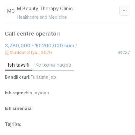
M Beauty Therapy Clinic
MC
Healthcare and Medicine
O‘zbekiston
Call centre operatori
Filtr
3,780,000 - 10,200,000 sum
/
Savdo boshlig'i
Muddat 8 Iyul, 2026
237
TOP
6,000,000 - 15,000,000 sum
/
ASIAN
Ish tavsifi
Korxona haqida
Full time job
Ish joyidan
Bandlik turi
:
Full time job
Ombor yordamchisi
TOP
4,280,000 sum
/
Ish rejimi
:
Ish joyidan
ASIAN
Full time job
Ish joyidan
Ish smenasi
:
Yetkazib berish
TOP
Tajriba
:
3,500,000 - 8,000,000 sum
/
ASIAN