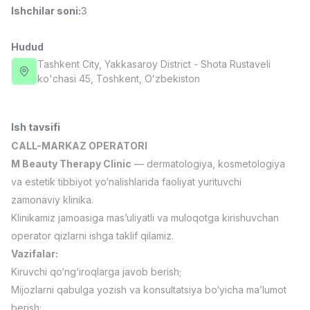
Ishchilar soni
:
3
Full time job
Ish joyidan
Hudud
Fast food Oshpazi
TOP
2,600,000 - 5,000,000 sum
/
Tashkent City
, Yakkasaroy District
- Shota Rustaveli
LES AILES
ko'chasi 45, Тоshkent, Oʻzbekiston
Full time job
Ish joyidan
Ish tavsifi
Farmatsevt
TOP
3,000,000 - 10,000,000 sum
/
CALL-MARKAZ OPERATORI
NAVBAHOR APTEKA
M Beauty Therapy Clinic
— dermatologiya, kosmetologiya
Full time job
Ish joyidan
va estetik tibbiyot yo‘nalishlarida faoliyat yurituvchi
zamonaviy klinika.
Sotuv Operatori (Faqat qizlar!)
TOP
Klinikamiz jamoasiga mas’uliyatli va muloqotga kirishuvchan
Kelishiladi
operator qizlarni ishga taklif qilamiz.
NAFF
Full time job
Ish joyidan
Vazifalar:
Kiruvchi qo‘ng‘iroqlarga javob berish;
Mijozlarni qabulga yozish va konsultatsiya bo‘yicha ma’lumot
Sotuv bo'yicha agent
Vakansiyalar
Sohalar
Korxonalar
Profil
TOP
Kelishiladi
berish;