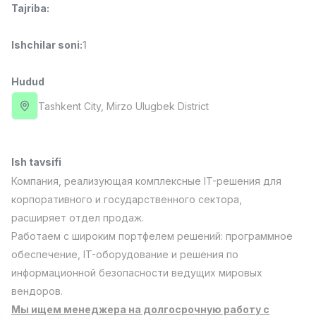
Tajriba
:
Full time job
Ish joyidan
Ishchilar soni
:
1
Fast food Oshpazi
TOP
2,600,000 - 5,000,000 sum
/
LES AILES
Hudud
Full time job
Ish joyidan
Tashkent City
, Mirzo Ulugbek District
Farmatsevt
TOP
3,000,000 - 10,000,000 sum
/
NAVBAHOR APTEKA
Ish tavsifi
Full time job
Ish joyidan
Компания, реализующая комплексные IT-решения для
корпоративного и государственного сектора,
Sotuv Operatori (Faqat qizlar!)
TOP
расширяет отдел продаж.
Kelishiladi
Работаем с широким портфелем решений: программное
NAFF
обеспечение, IT-оборудование и решения по
Full time job
Ish joyidan
информационной безопасности ведущих мировых
вендоров.
Sotuv bo'yicha agent
Vakansiyalar
Sohalar
Korxonalar
Profil
TOP
Мы ищем менеджера на долгосрочную работу с
Kelishiladi