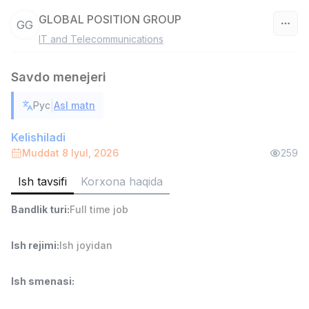
GLOBAL POSITION GROUP
GG
IT and Telecommunications
O‘zbekiston
Savdo menejeri
Filtr
|
Рус
Asl matn
Savdo boshlig'i
TOP
6,000,000 - 15,000,000 sum
/
Kelishiladi
ASIAN
Muddat 8 Iyul, 2026
259
Full time job
Ish joyidan
Ish tavsifi
Korxona haqida
Ombor yordamchisi
TOP
Bandlik turi
:
Full time job
4,280,000 sum
/
ASIAN
Full time job
Ish joyidan
Ish rejimi
:
Ish joyidan
Yetkazib berish
TOP
Ish smenasi
:
3,500,000 - 8,000,000 sum
/
ASIAN