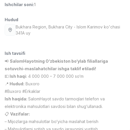
Ishchilar soni
:
1
Full time job
Ish joyidan
Hudud
Farmatsevt
TOP
3,000,000 - 10,000,000 sum
/
Bukhara Region
, Bukhara City
- Islom Karimov ko'chasi
NAVBAHOR APTEKA
341A uy
Full time job
Ish joyidan
Ish tavsifi
Sotuv Operatori (Faqat qizlar!)
TOP
Kelishiladi
📢
SalomHayotning O‘zbekiston bo‘ylab filiallariga
NAFF
sotuvchi-maslahatchilar ishga taklif etiladi!
Full time job
Ish joyidan
💵
Ish haqi:
4 000 000 – 7 000 000 so‘m
📍
Hudud:
Buxoro
Sotuv bo'yicha agent
TOP
#Buxoro #Erkaklar
Kelishiladi
Ish haqida:
SalomHayot savdo tarmoqlari telefon va
LION_ESTATE
Full time job
Ish joyidan
elektronika mahsulotlari savdosi bilan shug‘ullanadi.
📋
Vazifalar:
– Mijozlarga mahsulotlar bo‘yicha maslahat berish
CEFR Ingliz Tili O'qituvchisi
Vakansiyalar
Sohalar
Korxonalar
Profil
Yangi
2,000,000 - 10,000,000 sum
/
– Mahsulotlarni sotish va savdo jarayonini yuritish