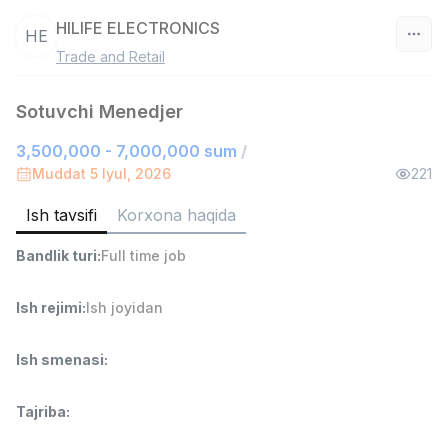
HILIFE ELECTRONICS
HE
Trade and Retail
O‘zbekiston
Sotuvchi Menedjer
Filtr
3,500,000 - 7,000,000 sum
/
Savdo boshlig'i
Muddat 5 Iyul, 2026
221
TOP
6,000,000 - 15,000,000 sum
/
ASIAN
Ish tavsifi
Korxona haqida
Full time job
Ish joyidan
Bandlik turi
:
Full time job
Ombor yordamchisi
TOP
4,280,000 sum
/
Ish rejimi
:
Ish joyidan
ASIAN
Full time job
Ish joyidan
Ish smenasi
:
Yetkazib berish
TOP
Tajriba
:
3,500,000 - 8,000,000 sum
/
ASIAN