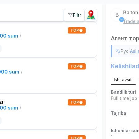
Balton
B
Filtr
Trade a
TOP
000 sum
/
Агент то
|
Рус
Asl
Kelishilad
TOP
,000 sum
/
Ish tavsifi
Bandlik turi
Full time job
zi
TOP
000 sum
/
Tajriba
Ishchilar son
1
TOP