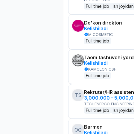
Full time job
Ish joyidan
Do'kon direktori
Kelishiladi
M COSMETIC
Full time job
Taom tashuvchi yor
Kelishiladi
KAMOLON OSH
Full time job
Rekruter/HR assisten
TS
3,000,000 - 5,000,
TECHENERGO ENGINEERIN
Full time job
Ish joyidan
Barmen
OQ
Kelishiladi