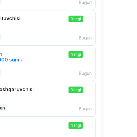
Bugun
ituvchisi
Yangi
Bugun
ri
Yangi
,000 sum
/
Bugun
boshqaruvchisi
Yangi
dan
Bugun
Yangi