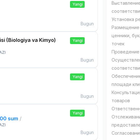
Выставление
Yangi
соответстви
Установка р
Bugun
Размещение 
ценники, бу
si (Biologiya va Kimyo)
Yangi
точек
Проведение 
AZI
Bugun
Осуществлен
соответств
Обеспечение
Yangi
площади кли
Консультаци
Bugun
товаров
Ответственн
Yangi
Отслеживани
000 sum
/
AZI
предоставле
Bugun
Согласовани