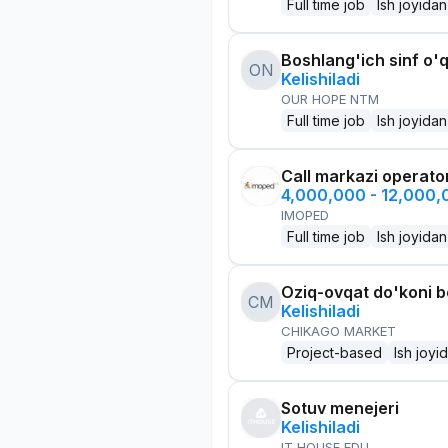
Full time job
Ish joyidan
Boshlang'ich sinf o'q
ON
Kelishiladi
OUR HOPE NTM
Full time job
Ish joyidan
Call markazi operato
4,000,000 - 12,000
IMOPED
Full time job
Ish joyidan
Oziq-ovqat do'koni 
CM
Kelishiladi
CHIKAGO MARKET
Project-based
Ish joyi
Sotuv menejeri
Kelishiladi
IT HOUSE EDU