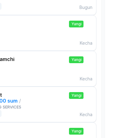
Bugun
Yangi
Kecha
damchi
Yangi
Kecha
t
Yangi
000 sum
/
G SERVICES
Kecha
Yangi