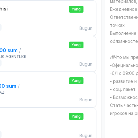
материалов,
isi
Ежедневное 
Yangi
Ответственн
точках
Bugun
Выполнение 
обязанносте
Yangi
000 sum
/
IK AGENTLIGI
💰Что мы пр
Bugun
-Официально
-6/1 с 09:00 
Yangi
- развитие 
000 sum
/
- соц. пакет
AZI
- Возможнос
Bugun
Стать часть
игроков на 
Yangi
Bugun