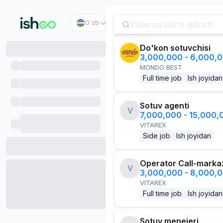
O`zb
Do'kon sotuvchisi
3,000,000 - 6,000,
MONDO BEST
Full time job
Ish joyidan
Sotuv agenti
V
7,000,000 - 15,000
VITAREX
Side job
Ish joyidan
Operator Call-marka
V
3,000,000 - 8,000,
VITAREX
Full time job
Ish joyidan
Sotuv menejeri