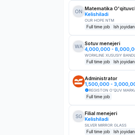
Matematika O'qituvch
ON
Kelishiladi
OUR HOPE NTM
Full time job
Ish joyidan
Sotuv menejeri
WA
4,000,000 - 8,000,
WORKLINE XUSUSIY BANDL
Full time job
Ish joyidan
Administrator
1,500,000 - 3,000,
REGISTON O'QUV MARK
Full time job
Filial menejeri
SG
Kelishiladi
SILVER MIRROR GLASS
Full time job
Ish joyidan