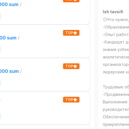
,000 sum
/
Ish tavsifi
🙂Что нужно
-Образовани
TOP
-Опыт работ
000 sum
/
-Кандидат д
знания узбек
аналитическ
организатор
TOP
,000 sum
/
лидерские к
Трудовые об
-Продвижени
t
TOP
Выполнение 
руководите
Обеспечение
прикрепленн