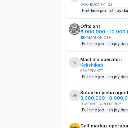
OOO BUKA FIT Q3
Part-time job
Ish joyida
Ofitsiant
6,000,000 - 10,000
KAMOLON OSH
Full time job
Ish joyidan
Mashina operatori
K
Kelishiladi
KRAFTPAKET
Full time job
Ish joyidan
Sotuv bo'yicha agen
GE
3,000,000 - 8,000,
"GARANT SUN ENERGY"
Full time job
Ish joyidan
Call-markaz operator