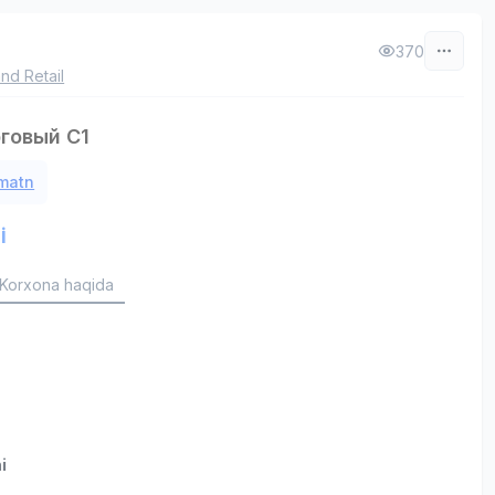
370
nd Retail
рговый C1
 matn
i
Korxona haqida
i