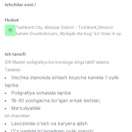
Ishchilar soni
:
1
Full time job
Ish joyidan
Hudud
Fast food Oshpazi
TOP
2,600,000 - 5,000,000 sum
/
Tashkent City
, Almazar District
- Toshkent,Olmazor
LES AILES
tumani Oxunboboyev, Abdujali ota bog' ko'chasi 4-uy
Full time job
Ish joyidan
Ish tavsifi
Farmatsevt
TOP
3,000,000 - 10,000,000 sum
/
Gift Master poligrafiya korxonasiga ishga taklif qilamiz:
NAVBAHOR APTEKA
Talablar:
Full time job
Ish joyidan
Vischka stanokda ishlash boyicha kamida 1 oylik
tajriba
Sotuv Operatori (Faqat qizlar!)
TOP
Poligrafiya sohasida tajriba
Kelishiladi
18-30 yoshgacha bo'lgan erkak kishilar;
NAFF
Ma'suliyatlilik
Full time job
Ish joyidan
Ish sharoitlari:
Lavozimda o'sish va karyera qilish
Sotuv bo'yicha agent
Vakansiyalar
Sohalar
Korxonalar
Profil
TOP
Kelishiladi
O'z vaqtida to'lanadigan oylik maosh;