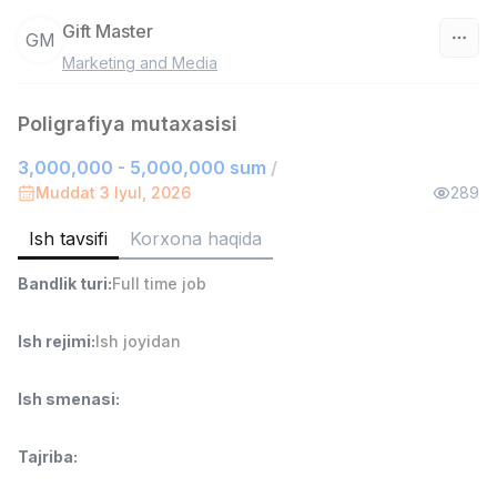
Gift Master
GM
Marketing and Media
O‘zbekiston
Poligrafiya mutaxasisi
Filtr
3,000,000 - 5,000,000 sum
/
Ombor yordamchisi
Muddat 3 Iyul, 2026
289
TOP
4,280,000 sum
/
ASIAN
Ish tavsifi
Korxona haqida
Full time job
Ish joyidan
Bandlik turi
:
Full time job
Savdo boshlig'i
TOP
Ish rejimi
:
Ish joyidan
6,000,000 - 15,000,000 sum
/
ASIAN
Full time job
Ish joyidan
Ish smenasi
:
Do'kon sotuvchisi
TOP
Tajriba
:
3,000,000 - 6,000,000 sum
/
MONDO BEST