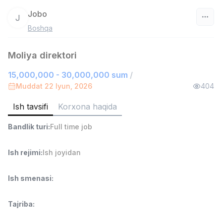
Jobo
J
Boshqa
O‘zbekiston
Moliya direktori
Filtr
15,000,000 - 30,000,000 sum
/
Ombor yordamchisi
Muddat 22 Iyun, 2026
404
TOP
4,280,000 sum
/
ASIAN
Ish tavsifi
Korxona haqida
Full time job
Ish joyidan
Bandlik turi
:
Full time job
Yetkazib berish
TOP
3,500,000 - 8,000,000 sum
/
Ish rejimi
:
Ish joyidan
ASIAN
Full time job
Ish joyidan
Ish smenasi
:
Savdo boshlig'i
TOP
Tajriba
:
6,000,000 - 15,000,000 sum
/
ASIAN