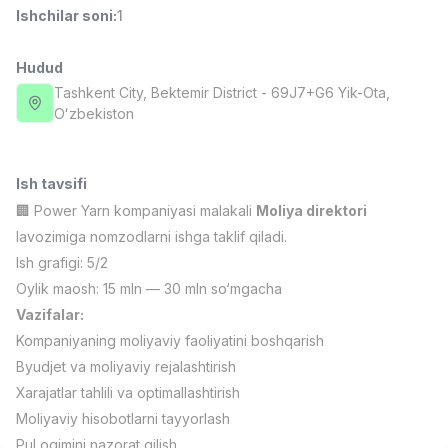
Ishchilar soni
:
1
Full time job
Ish joyidan
Hudud
Fast food Oshpazi
TOP
2,600,000 - 5,000,000 sum
/
Tashkent City
, Bektemir District
- 69J7+G6 Yik-Ota,
LES AILES
Oʻzbekiston
Full time job
Ish joyidan
Ish tavsifi
Farmatsevt
TOP
3,000,000 - 10,000,000 sum
/
🏢
Power Yarn
kompaniyasi malakali
Moliya direktori
NAVBAHOR APTEKA
lavozimiga nomzodlarni ishga taklif qiladi.
Full time job
Ish joyidan
Ish grafigi: 5/2
Oylik maosh: 15 mln — 30 mln so‘mgacha
Sotuv Operatori (Faqat qizlar!)
TOP
Vazifalar:
Kelishiladi
Kompaniyaning moliyaviy faoliyatini boshqarish
NAFF
Full time job
Ish joyidan
Byudjet va moliyaviy rejalashtirish
Xarajatlar tahlili va optimallashtirish
Moliyaviy hisobotlarni tayyorlash
Sotuv bo'yicha agent
Vakansiyalar
Sohalar
Korxonalar
Profil
TOP
Kelishiladi
Pul oqimini nazorat qilish