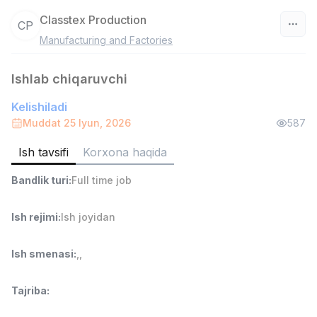
Classtex Production
CP
Manufacturing and Factories
O‘zbekiston
Ishlab chiqaruvchi
Filtr
Kelishiladi
Ombor yordamchisi
Muddat 25 Iyun, 2026
587
TOP
4,280,000 sum
/
ASIAN
Ish tavsifi
Korxona haqida
Full time job
Ish joyidan
Bandlik turi
:
Full time job
Savdo boshlig'i
TOP
Ish rejimi
:
Ish joyidan
6,000,000 - 15,000,000 sum
/
ASIAN
Full time job
Ish joyidan
Ish smenasi
:
,
,
Do'kon sotuvchisi
TOP
Tajriba
:
3,000,000 - 6,000,000 sum
/
MONDO BEST