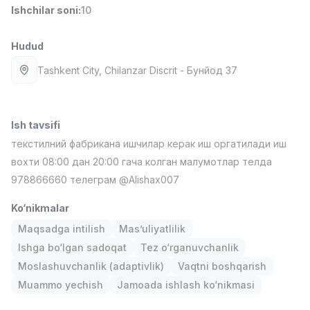
Ishchilar soni
:
10
Full time job
Ish joyidan
Hudud
Fast food Oshpazi
TOP
2,600,000 - 5,000,000 sum
/
Tashkent City
, Chilanzar Discrit
- Бунйод 37
LES AILES
Full time job
Ish joyidan
Ish tavsifi
Farmatsevt
TOP
3,000,000 - 10,000,000 sum
/
текстилний фабрикана ишчилар керак иш оргатилади иш
NAVBAHOR APTEKA
вохти 08:00 дан 20:00 гача колган малумотлар телда
Full time job
Ish joyidan
978866660 телеграм @Alishax007
Ko‘nikmalar
Sotuv Operatori (Faqat qizlar!)
TOP
Kelishiladi
Maqsadga intilish
Mas’uliyatlilik
NAFF
Ishga bo‘lgan sadoqat
Tez o‘rganuvchanlik
Full time job
Ish joyidan
Moslashuvchanlik (adaptivlik)
Vaqtni boshqarish
Muammo yechish
Jamoada ishlash ko‘nikmasi
Sotuv bo'yicha agent
Vakansiyalar
Sohalar
Korxonalar
Profil
TOP
Kelishiladi